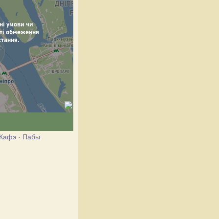
Кафэ
·
Пабы