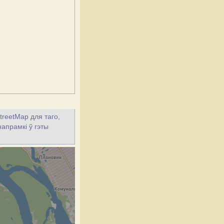
treetMap для таго,
напрамкі ў гэты