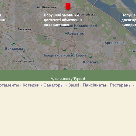
Адпачынак у Турцыі
ртаменты
·
Котеджи
·
Санаторыі
·
Замкі
·
Пансіянаты
·
Рэстараны
·