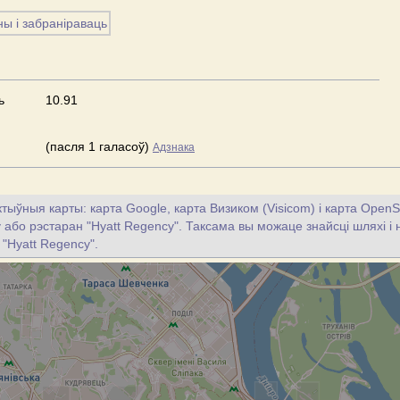
ь
10.91
(пасля 1 галасоў)
Адзнака
тыўныя карты: карта Google, карта Визиком (Visicom) і карта OpenS
цу або рэстаран "Hyatt Regency". Таксама вы можаце знайсці шляхі і 
 "Hyatt Regency".