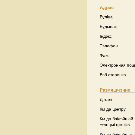
Адрас
Вуліца
Будынак
Індэкс
Тэлефон
Факс
Электронная пош
Вэб старонка
Размяшчэнне
Дэталі
Км да цэнтру
Км да бліжэйшай
станцыі цягніка
Км да бліжэйшага