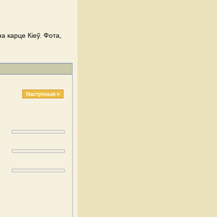
а карце Кіеў. Фота,
Наступныя »