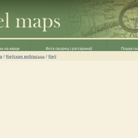
ны на карце
Фота гасцініц і рэстаранаў
Пошук гас
на
/
Кіеўская вобласьць
/
Кіеў