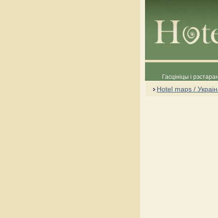
Гасцініцы і рэстара
Hotel maps / Украі