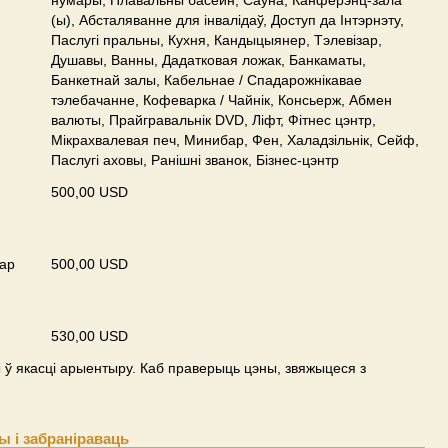
нумары, Плавальны басейн, Сауна, Канферэнц-зала
(ы), Абсталяванне для інвалідаў, Доступ да Інтэрнэту,
Паслугі пральны, Кухня, Кандыцыянер, Тэлевізар,
Душавы, Ванны, Дадатковая ложак, Банкаматы,
Банкетнай залы, Кабельнае / Спадарожнiкавае
тэлебачанне, Кофеварка / Чайнік, Консьерж, Абмен
валюты, Прайгравальнік DVD, Ліфт, Фітнес цэнтр,
Мікрахвалевая печ, Минибар, Фен, Халадзільнік, Сейф,
Паслугі аховы, Ранішні званок, Бізнес-цэнтр
500,00 USD
ар
500,00 USD
530,00 USD
ў якасці арыентыру. Каб праверыць цэны, звяжыцеся з
 і забраніраваць