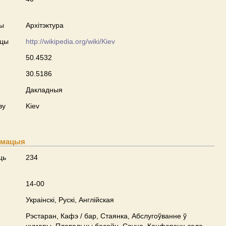
ны
Архітэктура
сцы
http://wikipedia.org/wiki/Kiev
50.4532
30.5186
Дакладныя
ву
Kiev
рмацыя
ць
234
14-00
Украінскі, Рускі, Англійская
Рэстаран, Кафэ / бар, Стаянка, Абслугоўванне ў