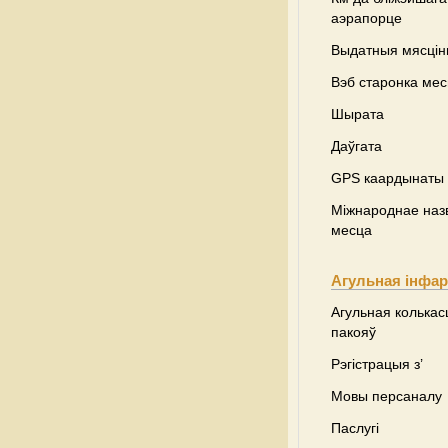
аэрапорце
Выдатныя мясці
Вэб старонка ме
Шырата
Даўгата
GPS каардынаты
Міжнароднае наз
месца
Агульная інфа
Агульная колькас
пакояў
Рэгістрацыя з’
Мовы персаналу
Паслугі