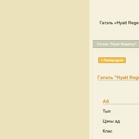
Гатэль «Hyatt Rege
Гатэль "Hyatt Regency"
« Папярэднія
Гатэль "Hyatt Reg
Аб
Тып
Цэны ад
Клас