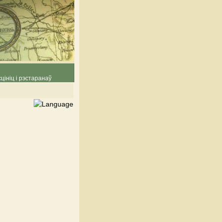
цініц і рэстаранаў