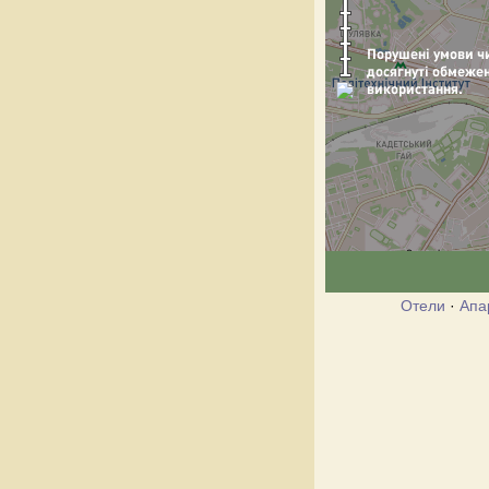
Отели
·
Апа