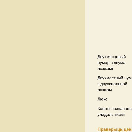
Двухмясцовый
нумар з двума
ложкамі
Двухместный нум
з двухспальной
ложкам
Люкс
Кошты пазначаны 
уладальнікамі
Праверыць цэны