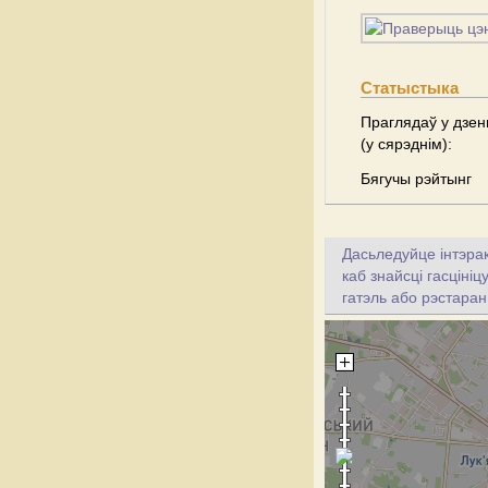
Статыстыка
Праглядаў у дзен
(у сярэднім):
Бягучы рэйтынг
Дасьледуйце інтэрак
каб знайсці гасціні
гатэль або рэстаран