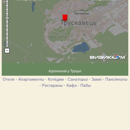
Адпачынак у Турцыі
Отели
·
Апартаменты
·
Котеджи
·
Санаторыі
·
Замкі
·
Пансіянаты
·
Рэстараны
·
Кафэ
·
Пабы