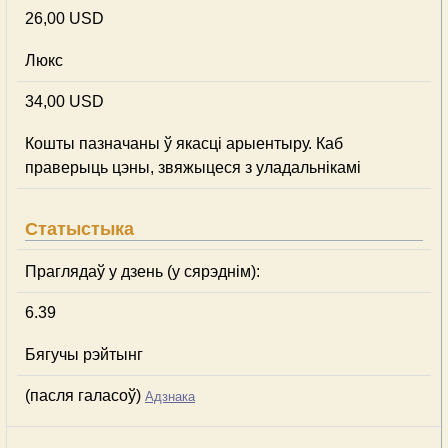
26,00 USD
Люкс
34,00 USD
Кошты пазначаны ў якасці арыентыру. Каб
праверыць цэны, звяжыцеся з уладальнікамі
Статыстыка
Праглядаў у дзень (у сярэднім):
6.39
Бягучы рэйтынг
(пасля галасоў)
Адзнака