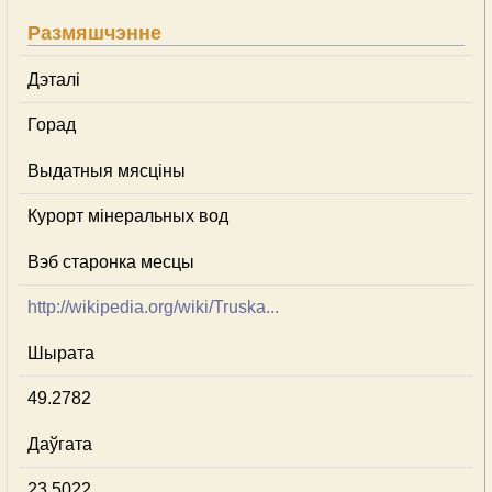
Размяшчэнне
Дэталі
Горад
Выдатныя мясціны
Курорт мінеральных вод
Вэб старонка месцы
http://wikipedia.org/wiki/Truska...
Шырата
49.2782
Даўгата
23.5022