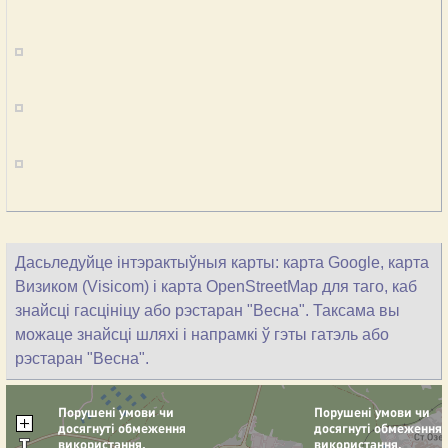
Дасьледуйце інтэрактыўныя карты: карта Google, карта
Визиком (Visicom) і карта OpenStreetMap для таго, каб
знайсці гасцініцу або рэстаран "Весна". Таксама вы
можаце знайсці шляхі і напрамкі ў гэты гатэль або
рэстаран "Весна".