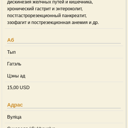
дискинезия желчных путей и кишечника,
хронический гастрит и энтероколит,
постгастрорезекционный панкреатит,
эзофагит и пострезекционная анемия и др.
Аб
Тып
Гатэль
Цэны ад
15,00 USD
Адрас
Вуліца