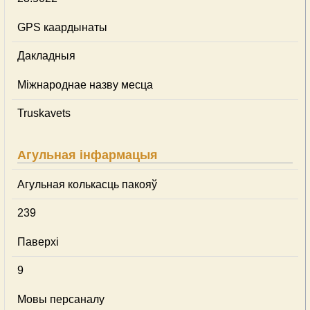
GPS каардынаты
Дакладныя
Міжнароднае назву месца
Truskavets
Агульная інфармацыя
Агульная колькасць пакояў
239
Паверхі
9
Мовы персаналу