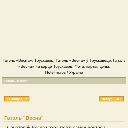
Гатэль «Весна», Трускавец. Гатэль «Весна» ў Трускавеце. Гатэль
«Весна» на карце Трускавец. Фота, карты, цэны.
Hotel maps / Украіна
Гатэль "Весна"
« Папярэднія
Наступныя »
Гатэль "Весна"
Санаторий Весна находится в самом центре г.