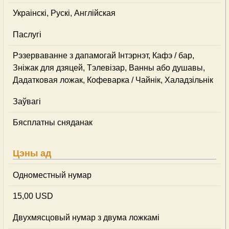
Украінскі, Рускі, Англійская
Паслугі
Рэзерваванне з дапамогай Інтэрнэт, Кафэ / бар,
Зніжак для дзяцей, Тэлевізар, Ванны або душавы,
Дадатковая ложак, Кофеварка / Чайнік, Халадзільнік
Заўвагі
Бясплатны сняданак
Цэны ад
Одноместный нумар
15,00 USD
Двухмясцовый нумар з двума ложкамі