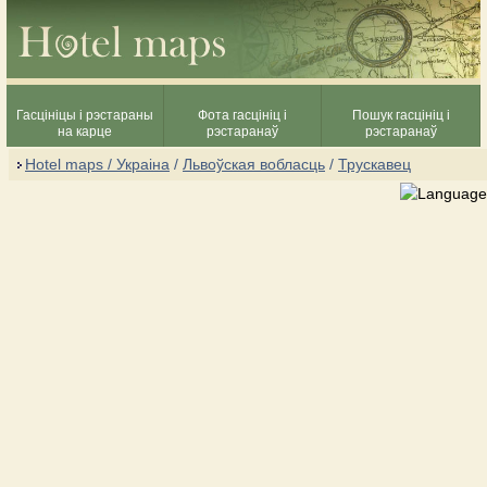
Гасцініцы і рэстараны
Фота гасцініц і
Пошук гасцініц і
на карце
рэстаранаў
рэстаранаў
Hotel maps / Украіна
/
Львоўская вобласць
/
Трускавец