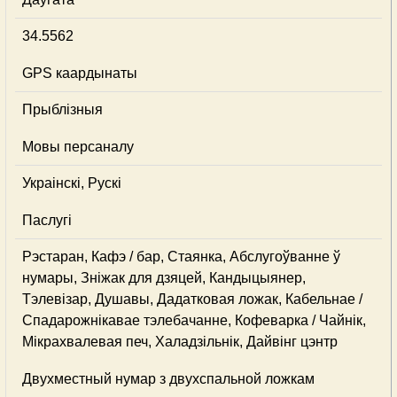
34.5562
GPS каардынаты
Прыблізныя
Мовы персаналу
Украінскі, Рускі
Паслугі
Рэстаран, Кафэ / бар, Стаянка, Абслугоўванне ў
нумары, Зніжак для дзяцей, Кандыцыянер,
Тэлевізар, Душавы, Дадатковая ложак, Кабельнае /
Спадарожнiкавае тэлебачанне, Кофеварка / Чайнік,
Мікрахвалевая печ, Халадзільнік, Дайвінг цэнтр
Двухместный нумар з двухспальной ложкам