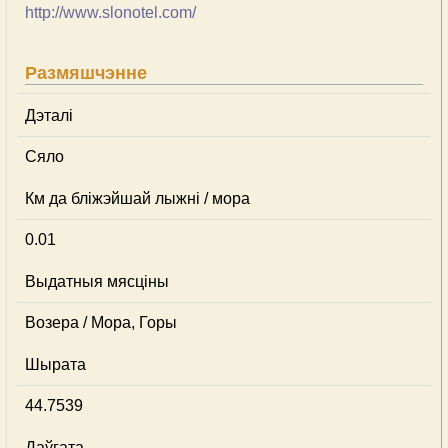
http://www.slonotel.com/
Размяшчэнне
Дэталі
Сяло
Км да бліжэйшай лыжні / мора
0.01
Выдатныя мясціны
Возера / Мора, Горы
Шырата
44.7539
Даўгата