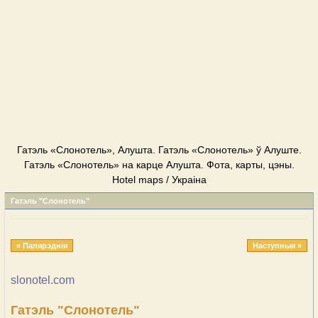
Гатэль «Слонотель», Алушта. Гатэль «Слонотель» ў Алуште.
Гатэль «Слонотель» на карце Алушта. Фота, карты, цэны.
Hotel maps / Украіна
Гатэль "Слонотель"
« Папярэднія
Наступныя »
slonotel.com
Гатэль "Слонотель"