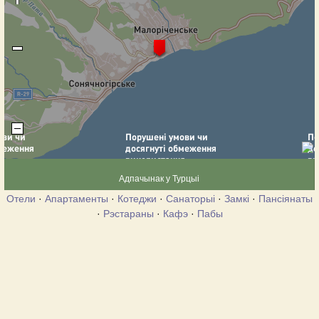
Адпачынак у Турцыі
Отели
·
Апартаменты
·
Котеджи
·
Санаторыі
·
Замкі
·
Пансіянаты
·
Рэстараны
·
Кафэ
·
Пабы