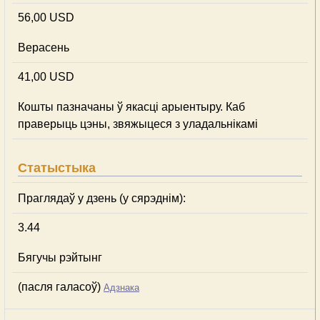
56,00 USD
Верасень
41,00 USD
Кошты пазначаны ў якасці арыентыру. Каб
праверыць цэны, звяжыцеся з уладальнікамі
Статыстыка
Праглядаў у дзень (у сярэднім):
3.44
Бягучы рэйтынг
(пасля галасоў)
Адзнака