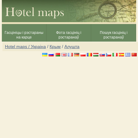
Гасцініцы і рэстараны
Фота гасцініц і
Пошук гасцініц і
на карце
рэстаранаў
рэстаранаў
Hotel maps / Украіна
/
Крым
/
Алушта