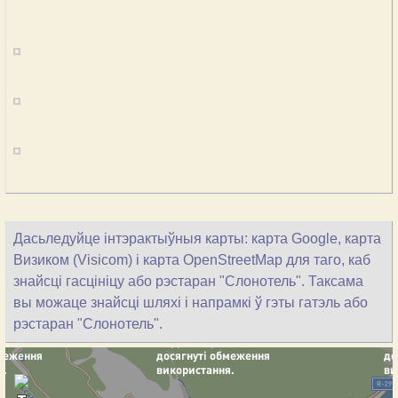
Дасьледуйце інтэрактыўныя карты: карта Google, карта
Визиком (Visicom) і карта OpenStreetMap для таго, каб
знайсці гасцініцу або рэстаран "Слонотель". Таксама
вы можаце знайсці шляхі і напрамкі ў гэты гатэль або
рэстаран "Слонотель".