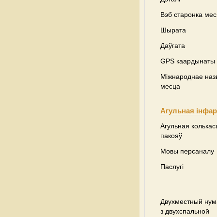
Вэб старонка ме
Шырата
Даўгата
GPS каардынаты
Міжнароднае наз
месца
Агульная інфа
Агульная колькас
пакояў
Мовы персаналу
Паслугі
Двухместный нум
з двухспальной