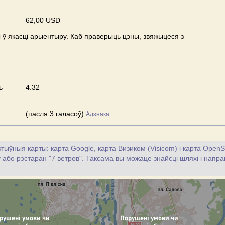
62,00 USD
ў якасці арыентыру. Каб праверыць цэны, звяжыцеся з
ь
4.32
(пасля 3 галасоў)
Адзнака
тыўныя карты: карта Google, карта Визиком (Visicom) і карта OpenS
у або рэстаран "7 ветров". Таксама вы можаце знайсці шляхі і напрам