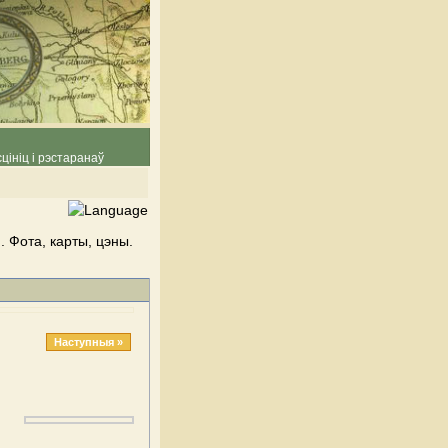
цініц і рэстаранаў
. Фота, карты, цэны.
Наступныя »