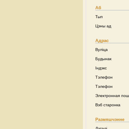
Аб
Тып
Цэны ад
Адрас
Вуліца
Будынак
Індэкс
Тэлефон
Тэлефон
Электронная пош
Вэб старонка
Размяшчэнне
Дэталі