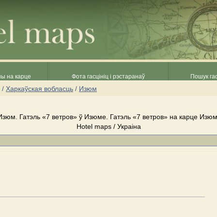
ны на карце
Фота гасцініц і рэстаранаў
Пошук гас
/
Харкаўская вобласць
/
Изюм
Изюм. Гатэль «7 ветров» ў Изюме. Гатэль «7 ветров» на карце Изюм
Hotel maps / Украіна