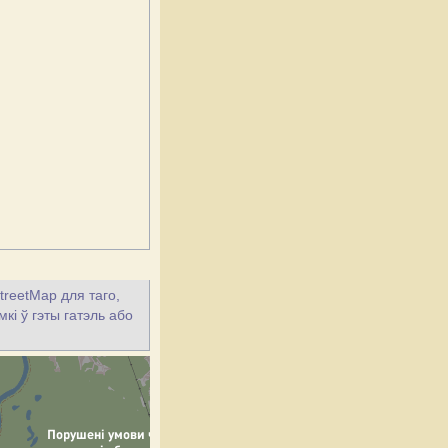
treetMap для таго,
кі ў гэты гатэль або