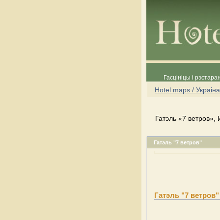
Гасцініцы і рэстара
Hotel maps / Украіна
Гатэль «7 ветров», 
Гатэль "7 ветров"
Гатэль "7 ветров"