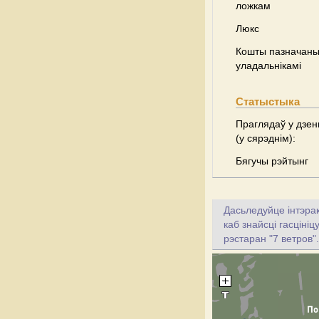
ложкам
Люкс
Кошты пазначаны 
уладальнікамі
Статыстыка
Праглядаў у дзен
(у сярэднім):
Бягучы рэйтынг
Дасьледуйце інтэрак
каб знайсці гасцініц
рэстаран "7 ветров".