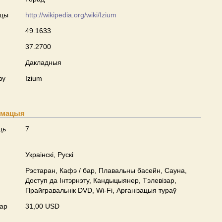
сцы
http://wikipedia.org/wiki/Izium
49.1633
37.2700
Дакладныя
ву
Izium
рмацыя
ць
7
Украінскі, Рускі
Рэстаран, Кафэ / бар, Плавальны басейн, Сауна,
Доступ да Інтэрнэту, Кандыцыянер, Тэлевізар,
Прайгравальнік DVD, Wi-Fi, Арганізацыя тураў
ар
31,00 USD