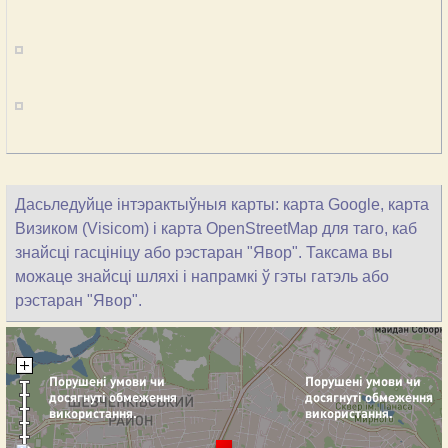
Дасьледуйце інтэрактыўныя карты: карта Google, карта
Визиком (Visicom) і карта OpenStreetMap для таго, каб
знайсці гасцініцу або рэстаран "Явор". Таксама вы
можаце знайсці шляхі і напрамкі ў гэты гатэль або
рэстаран "Явор".