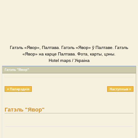
Гатэль «Явор», Палтава. Гатэль «Явор» ў Палтаве. Гатэль
«Явор» на карце Палтава. Фота, карты, цэны.
Hotel maps / Украіна
Гатэль "Явор"
« Папярэднія
Наступныя »
Гатэль "Явор"