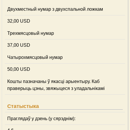
Двухместный нумар з двухспальной ложкам
32,00 USD
Трехмясцовый нумар
37,00 USD
Чатырохмясцовый нумар
50,00 USD
Кошты пазначаны ў якасці арыентыру. Каб
праверыць цэны, звяжыцеся з уладальнікамі
Статыстыка
Праглядаў у дзень (у сярэднім):