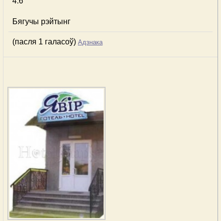
4.6
Бягучы рэйтынг
(пасля 1 галасоў)
Адзнака