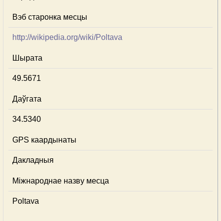
Вэб старонка месцы
http://wikipedia.org/wiki/Poltava
Шырата
49.5671
Даўгата
34.5340
GPS каардынаты
Дакладныя
Міжнароднае назву месца
Poltava