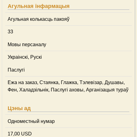
Агульная інфармацыя
Агульная колькасць пакояў
33
Мовы персаналу
Украінскі, Рускі
Паслугі
Ежа на заказ, Стаянка, Глажка, Тэлевізар, Душавы,
Фен, Халадзільнік, Паслугі аховы, Арганізацыя тураў
Цэны ад
Одноместный нумар
17,00 USD