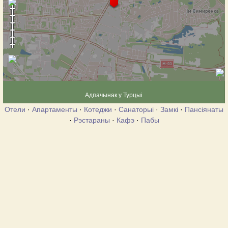
Адпачынак у Турцыі
Отели
·
Апартаменты
·
Котеджи
·
Санаторыі
·
Замкі
·
Пансіянаты
·
Рэстараны
·
Кафэ
·
Пабы