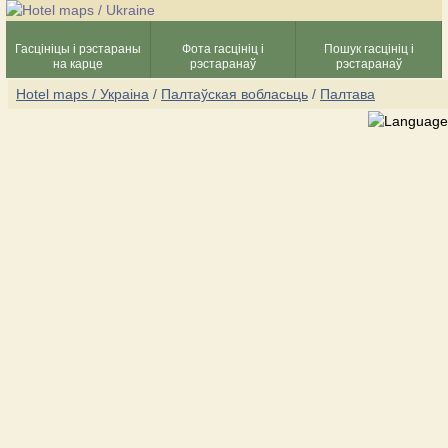
Гасцініцы і рэстараны
Фота гасцініц і
Пошук гасцініц і
на карце
рэстаранаў
рэстаранаў
Hotel maps / Украіна
/
Палтаўская вобласьць
/
Палтава