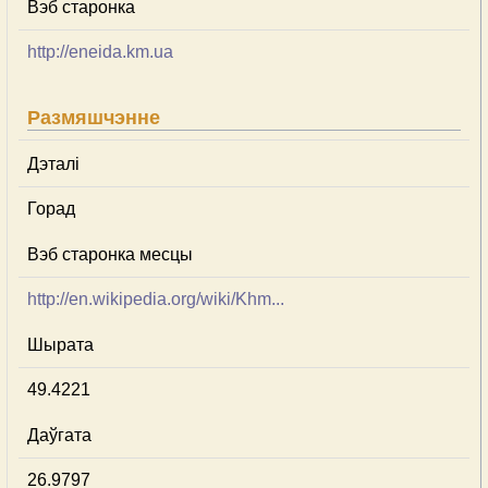
Вэб старонка
http://eneida.km.ua
Размяшчэнне
Дэталі
Горад
Вэб старонка месцы
http://en.wikipedia.org/wiki/Khm...
Шырата
49.4221
Даўгата
26.9797