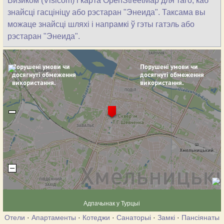
Визиком (Visicom) і карта OpenStreetMap для таго, каб
знайсці гасцініцу або рэстаран "Энеида". Таксама вы
можаце знайсці шляхі і напрамкі ў гэты гатэль або
рэстаран "Энеида".
Адпачынак у Турцыі
Отели
·
Апартаменты
·
Котеджи
·
Санаторыі
·
Замкі
·
Пансіянаты