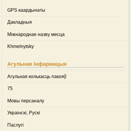
GPS каардынаты
Дакладныя
Міжнароднае назву месца
Khmelnytsky
Агульная інфармацыя
Агульная колькасць пакояў
75
Мовы персаналу
Украінскі, Рускі
Паслугі