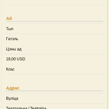
Аб
Тып
Гатэль
Цэны ад
18,00 USD
Клас
Адрас
Вуліца
Театральна / Teatralna