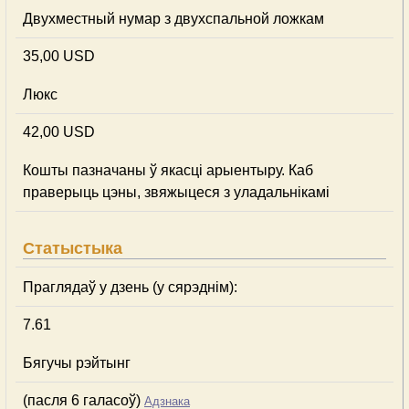
Двухместный нумар з двухспальной ложкам
35,00 USD
Люкс
42,00 USD
Кошты пазначаны ў якасці арыентыру. Каб
праверыць цэны, звяжыцеся з уладальнікамі
Статыстыка
Праглядаў у дзень (у сярэднім):
7.61
Бягучы рэйтынг
(пасля 6 галасоў)
Адзнака