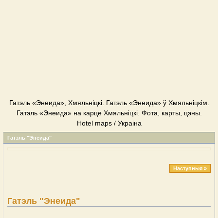
Гатэль «Энеида», Хмяльніцкі. Гатэль «Энеида» ў Хмяльніцкім.
Гатэль «Энеида» на карце Хмяльніцкі. Фота, карты, цэны.
Hotel maps / Украіна
Гатэль "Энеида"
Наступныя »
Гатэль "Энеида"