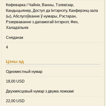
Кофеварка / Чайнік, Ванны, Тэлевізар,
Кандыцыянер, Доступ да Інтэрнэту, Канферэнц-зала
(ы), Абслугоўванне ў нумары, Рэстаран,
Рэзерваванне з дапамогай Інтэрнэт, Фен,
Халадзільнік
Сняданак
4
Цэны ад
Одноместный нумар
18,00 USD
Двухмясцовый нумар з двума ложкамі
22,00 USD