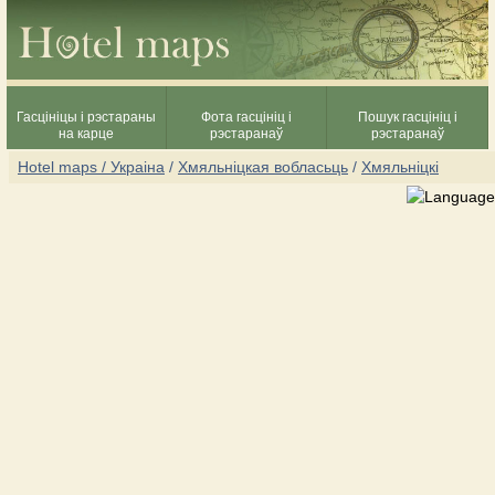
Гасцініцы і рэстараны
Фота гасцініц і
Пошук гасцініц і
на карце
рэстаранаў
рэстаранаў
Hotel maps / Украіна
/
Хмяльніцкая вобласьць
/
Хмяльніцкі