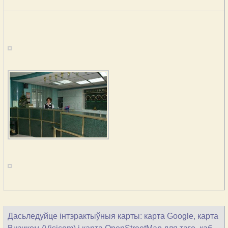
Дасьледуйце інтэрактыўныя карты: карта Google, карта