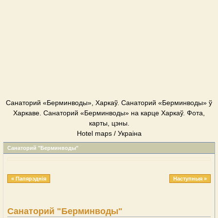
Cанаторий «Берминводы», Харкаў. Cанаторий «Берминводы» ў
Харкаве. Cанаторий «Берминводы» на карце Харкаў. Фота,
карты, цэны.
Hotel maps / Украіна
Cанаторий "Берминводы"
« Папярэднія
Наступныя »
Cанаторий "Берминводы"