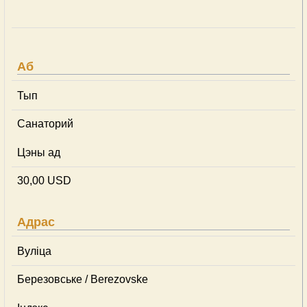
Аб
Тып
Cанаторий
Цэны ад
30,00 USD
Адрас
Вуліца
Березовське / Berezovske