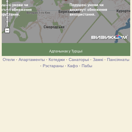
Адпачынак у Турцыі
Отели
·
Апартаменты
·
Котеджи
·
Санаторыі
·
Замкі
·
Пансіянаты
·
Рэстараны
·
Кафэ
·
Пабы