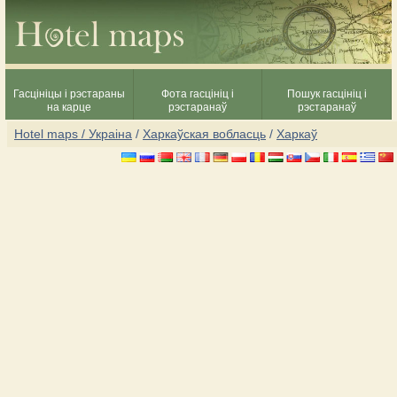
Гасцініцы і рэстараны
Фота гасцініц і
Пошук гасцініц і
на карце
рэстаранаў
рэстаранаў
Hotel maps / Украіна
/
Харкаўская вобласць
/
Харкаў