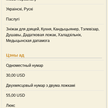
Украінскі, Рускі
Паслугі
Зніжак для дзяцей, Кухня, Кандыцыянер, Тэлевізар,
Душавы, Дадатковая ложак, Халадзільнік,
Медыцынская дапамога
Цэны ад
Одноместный нумар
30,00 USD
Двухмясцовый нумар з двума ложкамі
55,00 USD
Люкс