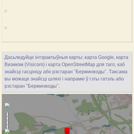
Дасьледуйце інтэрактыўныя карты: карта Google, карта
Визиком (Visicom) і карта OpenStreetMap для таго, каб
знайсці гасцініцу або рэстаран "Берминводы". Таксама
вы можаце знайсці шляхі і напрамкі ў гэты гатэль або
рэстаран "Берминводы".