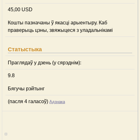
45,00 USD
Кошты пазначаны ў якасці арыентыру. Каб
праверыць цэны, звяжыцеся з уладальнікамі
Статыстыка
Праглядаў у дзень (у сярэднім):
9.8
Бягучы рэйтынг
(пасля 4 галасоў)
Адзнака