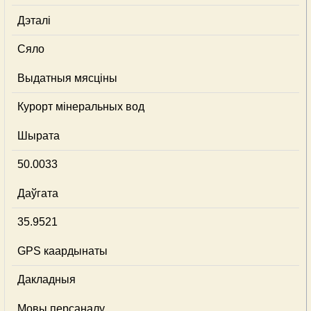
Дэталі
Сяло
Выдатныя мясціны
Курорт мінеральных вод
Шырата
50.0033
Даўгата
35.9521
GPS каардынаты
Дакладныя
Мовы персаналу