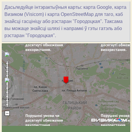
Дасьледуйце інтэрактыўныя карты: карта Google, карта
Визиком (Visicom) і карта OpenStreetMap для таго, каб
знайсці гасцініцу або рэстаран "Городоцкая". Таксама
вы можаце знайсці шляхі і напрамкі ў гэты гатэль або
рэстаран "Городоцкая".