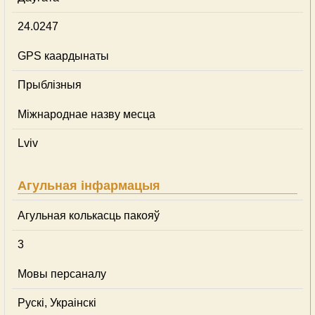
24.0247
GPS каардынаты
Прыблізныя
Міжнароднае назву месца
Lviv
Агульная інфармацыя
Агульная колькасць пакояў
3
Мовы персаналу
Рускі, Украінскі