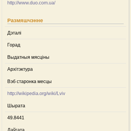
http://www.duo.com.ua/
Размяшчэнне
Дэталі
Горад
Выдатныя мясціны
Архітэктура
Вэб старонка месцы
http://wikipedia.org/wiki/Lviv
Шырата
49.8441
Даўгата