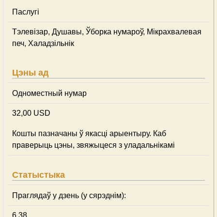
Паслугі
Тэлевізар, Душавы, Ўборка нумароў, Мікрахвалевая
печ, Халадзільнік
Цэны ад
Одноместный нумар
32,00 USD
Кошты пазначаны ў якасці арыентыру. Каб
праверыць цэны, звяжыцеся з уладальнікамі
Статыстыка
Праглядаў у дзень (у сярэднім):
6.38