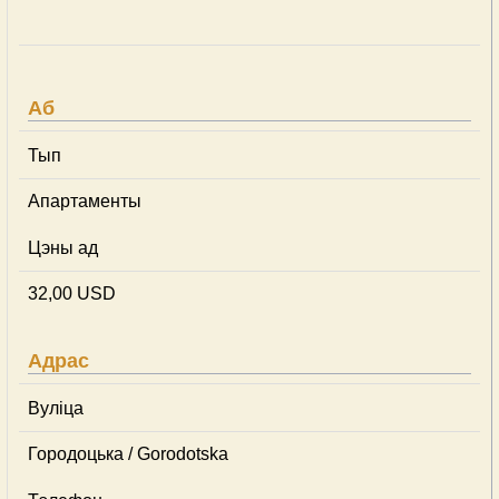
Аб
Тып
Апартаменты
Цэны ад
32,00 USD
Адрас
Вуліца
Городоцька / Gorodotska