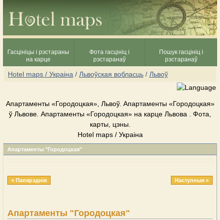
Гасцініцы і рэстараны
Фота гасцініц і
Пошук гасцініц і
на карце
рэстаранаў
рэстаранаў
Hotel maps / Украіна
/
Львоўская вобласць
/
Львоў
Апартаменты «Городоцкая», Львоў. Апартаменты «Городоцкая»
ў Львове. Апартаменты «Городоцкая» на карце Львова . Фота,
карты, цэны.
Hotel maps / Украіна
Апартаменты "Городоцкая"
« Папярэднія
Наступныя »
Апартаменты "Городоцкая"