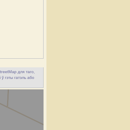
treetMap для таго,
 ў гэты гатэль або