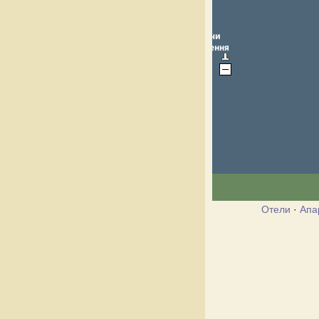
Отели
·
Апа