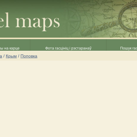
ны на карце
Фота гасцініц і рэстаранаў
Пошук гас
на
/
Крым
/
Поповка