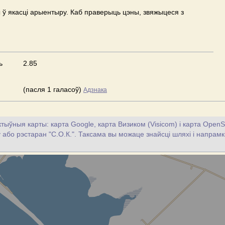
ў якасці арыентыру. Каб праверыць цэны, звяжыцеся з
ь
2.85
(пасля 1 галасоў)
Адзнака
тыўныя карты: карта Google, карта Визиком (Visicom) і карта OpenS
у або рэстаран "С.О.К.". Таксама вы можаце знайсці шляхі і напрамкі