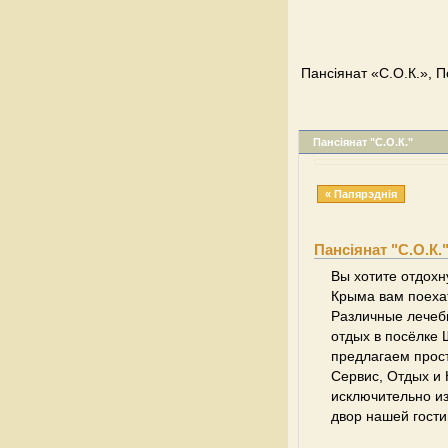
Пансіянат «С.О.К.», П
Пансіянат "С.О.К."
« Папярэднія
Пансіянат "С.О.К.
Вы хотите отдохн
Крыма вам поеха
Различные лечеб
отдых в посёлке 
предлагаем прос
Сервис, Отдых и 
исключительно из
двор нашей гости