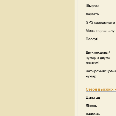
Шырата
Даўгата
GPS каардынаты
Мовы персаналу
Паслугі
Двухмясцовый
нумар з двума
ложкамі
Чатырохмясцовы
нумар
Сезон высокіх 
Цэны ад
Ліпень
Жнівень