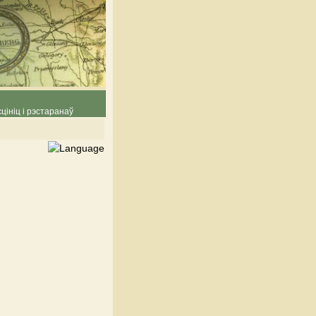
цініц і рэстаранаў