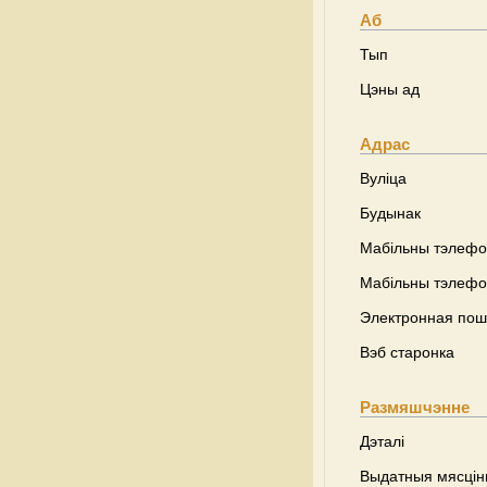
Аб
Тып
Цэны ад
Адрас
Вуліца
Будынак
Мабільны тэлеф
Мабільны тэлеф
Электронная пош
Вэб старонка
Размяшчэнне
Дэталі
Выдатныя мясці