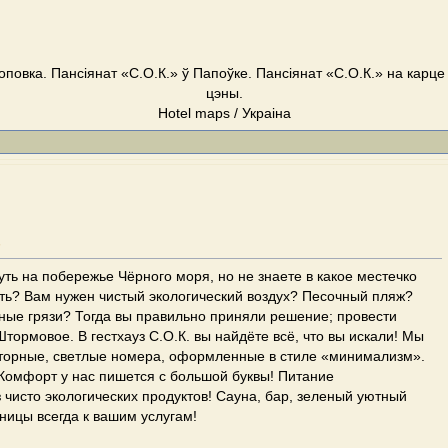
оповка. Пансіянат «С.О.К.» ў Папоўке. Пансіянат «С.О.К.» на карце
цэны.
Hotel maps / Украіна
"
уть на побережье Чёрного моря, но не знаете в какое местечко
ть? Вам нужен чистый экологический воздух? Песочный пляж?
ные грязи? Тогда вы правильно приняли решение; провести
Штормовое. В гестхауз С.О.К. вы найдёте всё, что вы искали! Мы
торные, светлые номера, оформленные в стиле «минимализм».
Комфорт у нас пишется с большой буквы! Питание
 чисто экологических продуктов! Сауна, бар, зеленый уютный
ницы всегда к вашим услугам!