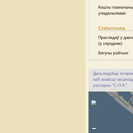
Кошты пазначаны 
уладальнікамі
Статыстыка
Праглядаў у дзен
(у сярэднім):
Бягучы рэйтынг
Дасьледуйце інтэрак
каб знайсці гасцініц
рэстаран "С.О.К.".