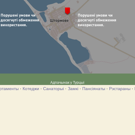
Адпачынак у Турцыі
ртаменты
·
Котеджи
·
Санаторыі
·
Замкі
·
Пансіянаты
·
Рэстараны
·