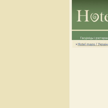
Гасцініцы і рэстара
Hotel maps / Украі