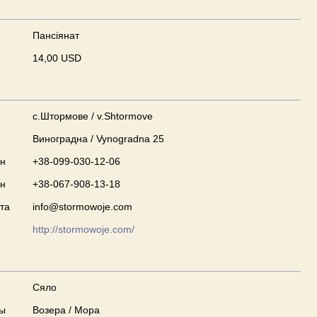
Пансіянат
14,00 USD
с.Штормове / v.Shtormove
Виноградна / Vynogradna 25
он
+38-099-030-12-06
он
+38-067-908-13-18
та
info@stormowoje.com
http://stormowoje.com/
Сяло
ны
Возера / Мора