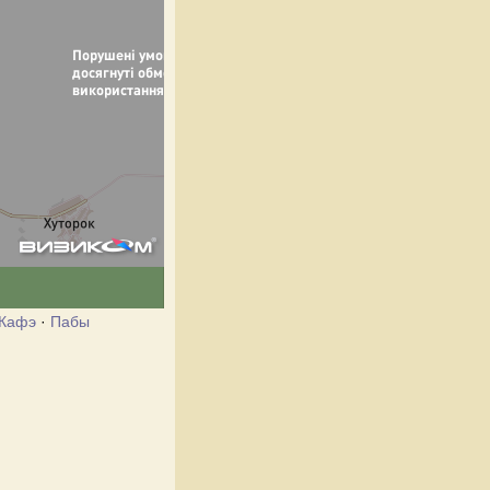
Кафэ
·
Пабы