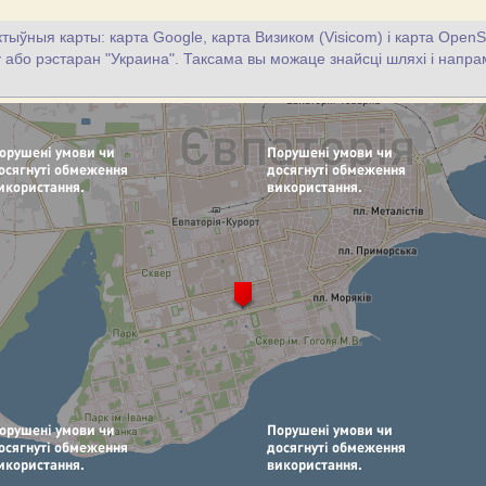
тыўныя карты: карта Google, карта Визиком (Visicom) і карта OpenS
цу або рэстаран "Украина". Таксама вы можаце знайсці шляхі і напрам