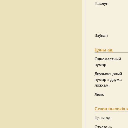
Паслугі
Заўвагі
Цэны ад
Одноместный
нумар
Двухмясцовый
нумар з двума
ложкамі
Люкс
Сезон высокіх 
Цэны ад
Студзень