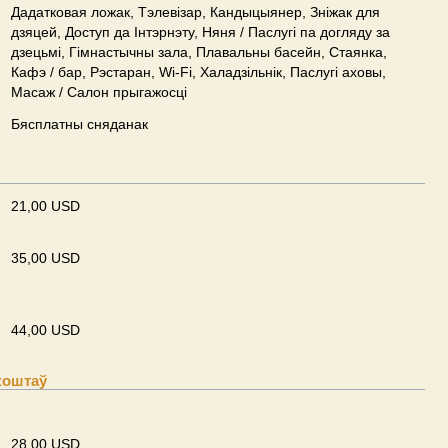
Дадатковая ложак, Тэлевізар, Кандыцыянер, Зніжак для
дзяцей, Доступ да Інтэрнэту, Няня / Паслугі па догляду за
дзецьмі, Гімнастычны зала, Плавальны басейн, Стаянка,
Кафэ / бар, Рэстаран, Wi-Fi, Халадзільнік, Паслугі аховы,
Масаж / Салон прыгажосці
Бясплатны сняданак
21,00 USD
35,00 USD
44,00 USD
коштаў
28,00 USD