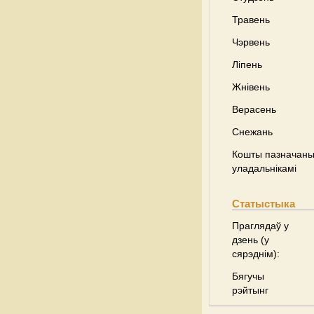
Травень
Чэрвень
Ліпень
Жнівень
Верасень
Снежань
Кошты пазначаны 
уладальнікамі
Статыстыка
Праглядаў у
дзень (у
сярэднім):
Бягучы
рэйтынг