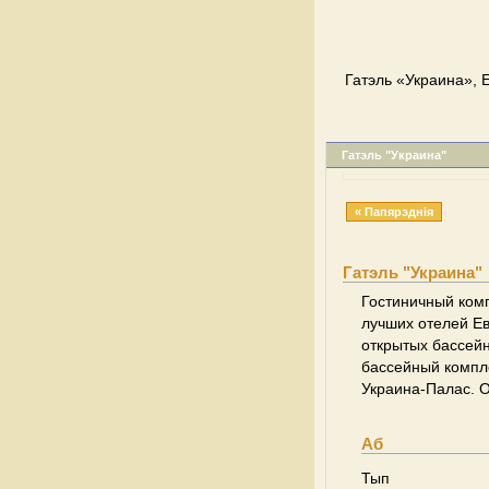
Гатэль «Украина», 
Гатэль "Украина"
« Папярэднія
Гатэль "Украина"
Гостиничный компл
лучших отелей Ев
открытых бассей
бассейный компле
Украина-Палас. О
Аб
Тып