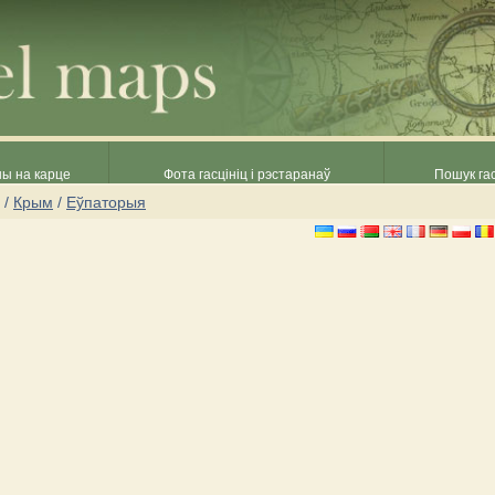
ны на карце
Фота гасцініц і рэстаранаў
Пошук гас
/
Крым
/
Еўпаторыя