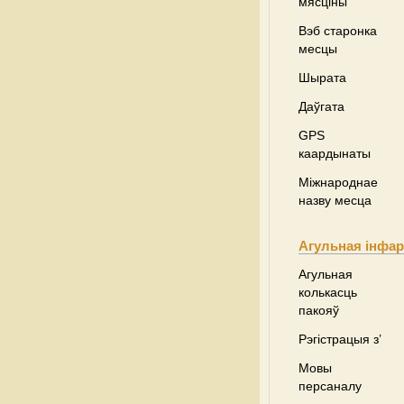
мясціны
Вэб старонка
месцы
Шырата
Даўгата
GPS
каардынаты
Міжнароднае
назву месца
Агульная інфа
Агульная
колькасць
пакояў
Рэгістрацыя з’
Мовы
персаналу