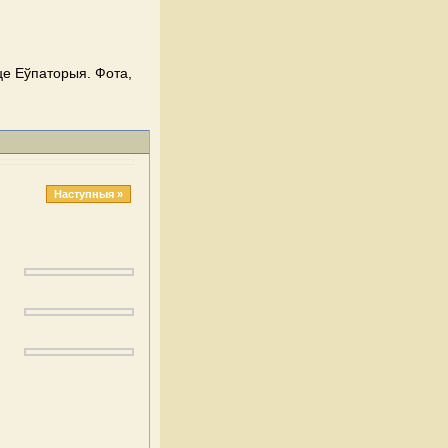
це Еўпаторыя. Фота,
Наступныя »