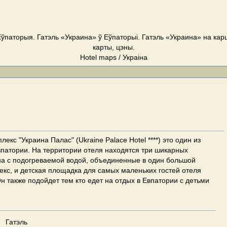
Еўпаторыя. Гатэль «Украина» ў Еўпаторыі. Гатэль «Украина» на кар
карты, цэны.
Hotel maps / Украіна
екс "Украина Палас" (Ukraine Palace Hotel ****) это один из
патории. На территории отеля находятся три шикарных
на с подогреваемой водой, объединенные в один большой
кс, и детская площадка для самых маленьких гостей отеля
н также подойдет тем кто едет на отдых в Евпатории с детьми
Гатэль