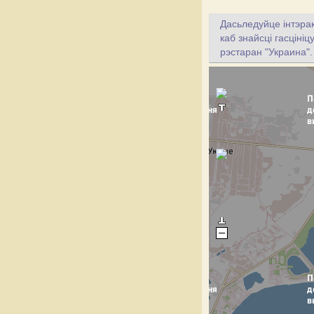
Дасьледуйце інтэрак
каб знайсці гасціні
рэстаран "Украина".