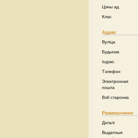
Цэны ад
Клас
Адрас
Вуліца
Будынак
Індэкс
Тэлефон
Электронная
пошта
Вэб старонка
Размяшчэнне
Дэталі
Выдатныя