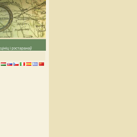
цініц і рэстаранаў