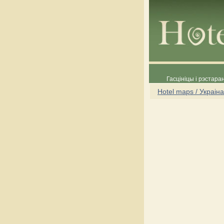
Гасцініцы і рэстара
Hotel maps / Украіна