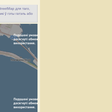
treetMap для таго,
кі ў гэты гатэль або