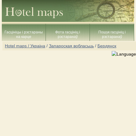
Гасцініцы і рэстараны
Фота гасцініц і
Пошук гасцініц і
на карце
рэстаранаў
рэстаранаў
Hotel maps / Украіна
/
Запароская вобласьць
/
Бердянск