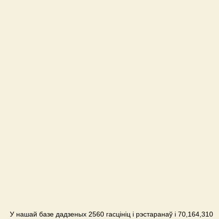
У нашай базе дадзеных 2560 гасцініц і рэстаранаў і 70,164,310