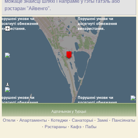
можаце знайсці шляхі і напрамкі ў гэты гатэль або
рэстаран "Айвенго".
Адпачынак у Турцыі
Отели
·
Апартаменты
·
Котеджи
·
Санаторыі
·
Замкі
·
Пансіянаты
·
Рэстараны
·
Кафэ
·
Пабы