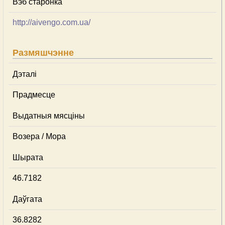
Вэб старонка
http://aivengo.com.ua/
Размяшчэнне
Дэталі
Прадмесце
Выдатныя мясціны
Возера / Мора
Шырата
46.7182
Даўгата
36.8282