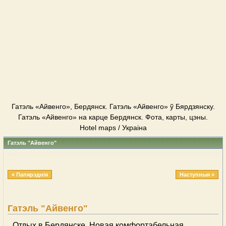
Гатэль «Айвенго», Бердянск. Гатэль «Айвенго» ў Бярдзянску.
Гатэль «Айвенго» на карце Бердянск. Фота, карты, цэны.
Hotel maps / Украіна
Гатэль "Айвенго"
« Папярэднія
Наступныя »
Гатэль "Айвенго"
Отдых в Бердянске. Новая комфортабельная