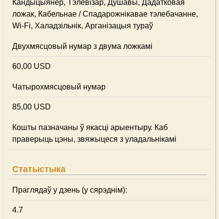
Кандыцыянер, Тэлевізар, Душавы, Дадатковая
ложак, Кабельнае / Спадарожнiкавае тэлебачанне,
Wi-Fi, Халадзільнік, Арганізацыя тураў
Двухмясцовый нумар з двума ложкамі
60,00 USD
Чатырохмясцовый нумар
85,00 USD
Кошты пазначаны ў якасці арыентыру. Каб
праверыць цэны, звяжыцеся з уладальнікамі
Статыстыка
Праглядаў у дзень (у сярэднім):
4.7