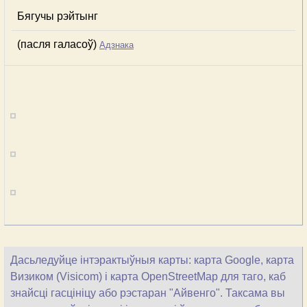
Бягучы рэйтынг
(пасля галасоў)
Адзнака
Дасьледуйце інтэрактыўныя карты: карта Google, карта
Визиком (Visicom) і карта OpenStreetMap для таго, каб
знайсці гасцініцу або рэстаран "Айвенго". Таксама вы