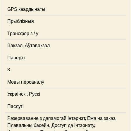
GPS каардынаты
Прыблізныя
Трансфер з / у
Вакзал, Аўтавакзал
Паверхі
3
Мовы персаналу
Украінскі, Рускі
Паслугі
Рэзерваванне з дапамогай Інтэрнэт, Ежа на заказ,
Плавальны басейн, Доступ да Інтэрнэту,