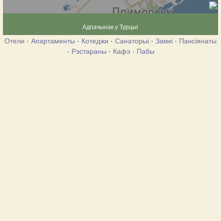
Адпачынак у Турцыі
Отели
·
Апартаменты
·
Котеджи
·
Санаторыі
·
Замкі
·
Пансіянаты
·
Рэстараны
·
Кафэ
·
Пабы