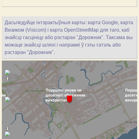
Дасьледуйце інтэрактыўныя карты: карта Google, карта
Визиком (Visicom) і карта OpenStreetMap для таго, каб
знайсці гасцініцу або рэстаран "Дорожник". Таксама вы
можаце знайсці шляхі і напрамкі ў гэты гатэль або
рэстаран "Дорожник".