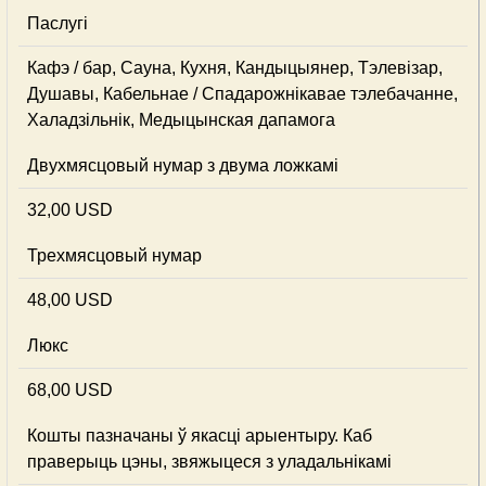
Паслугі
Кафэ / бар, Сауна, Кухня, Кандыцыянер, Тэлевізар,
Душавы, Кабельнае / Спадарожнiкавае тэлебачанне,
Халадзільнік, Медыцынская дапамога
Двухмясцовый нумар з двума ложкамі
32,00 USD
Трехмясцовый нумар
48,00 USD
Люкс
68,00 USD
Кошты пазначаны ў якасці арыентыру. Каб
праверыць цэны, звяжыцеся з уладальнікамі