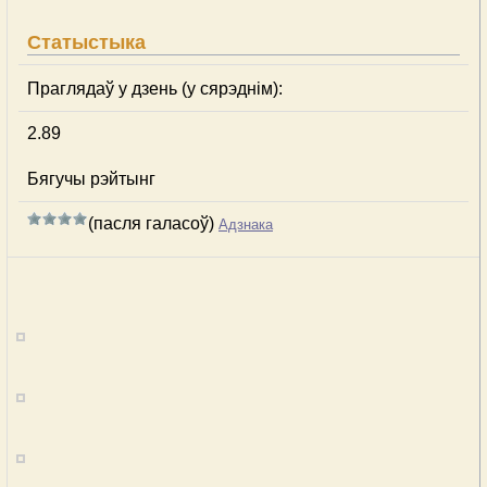
Статыстыка
Праглядаў у дзень (у сярэднім):
2.89
Бягучы рэйтынг
(пасля галасоў)
Адзнака