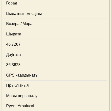
Горад
Выдатныя мясціны
Возера / Мора
Шырата
46.7287
Даўгата
36.3628
GPS каардынаты
Прыблізныя
Мовы персаналу
Рускі, Украінскі