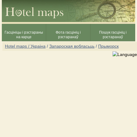
Гасцініцы і рэстараны
Фота гасцініц і
Пошук гасцініц і
на карце
рэстаранаў
рэстаранаў
Hotel maps / Украіна
/
Запароская вобласьць
/
Прыморск