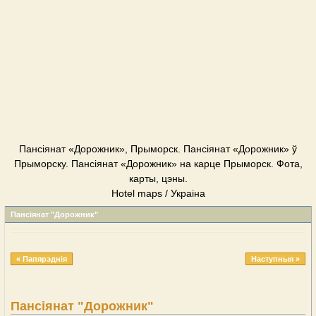
Пансіянат «Дорожник», Прыморск. Пансіянат «Дорожник» ў
Прыморску. Пансіянат «Дорожник» на карце Прыморск. Фота,
карты, цэны.
Hotel maps / Украіна
Пансіянат "Дорожник"
« Папярэднія
Наступныя »
Пансіянат "Дорожник"