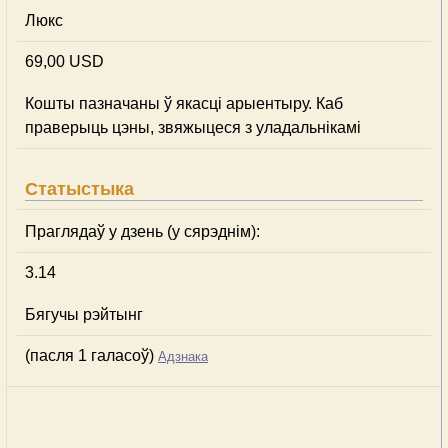
Люкс
69,00 USD
Кошты пазначаны ў якасці арыентыру. Каб
праверыць цэны, звяжыцеся з уладальнікамі
Статыстыка
Праглядаў у дзень (у сярэднім):
3.14
Бягучы рэйтынг
(пасля 1 галасоў)
Адзнака