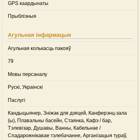
GPS каардынаты
Прыблізныя
Агульная інфармацыя
Агульная колькасць пакояў
79
Мовы персаналу
Рускі, Украінскі
Паслугі
Кандыцыянер, Зніжак для дзяцей, Канферэнц-зала
(ы), Плавальны басейн, Стаянка, Кафэ / бар,
Тэлевізар, Душавы, Ванны, Кабельнае /
Спадарожнiкавае тэлебачанне, Арганізацыя тураў,