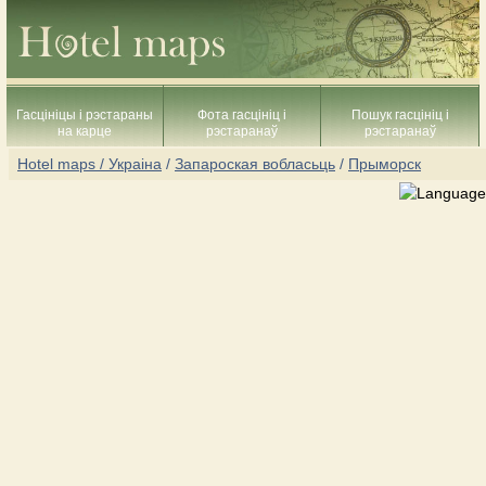
Гасцініцы і рэстараны
Фота гасцініц і
Пошук гасцініц і
на карце
рэстаранаў
рэстаранаў
Hotel maps / Украіна
/
Запароская вобласьць
/
Прыморск