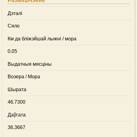
Размяшчэнне
Дэталі
Сяло
Км да бліжэйшай лыжні / мора
0.05
Выдатныя мясціны
Возера / Мора
Шырата
46.7300
Даўгата
36.3667