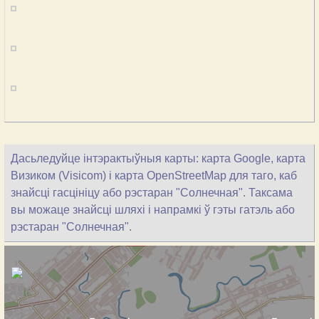
Дасьледуйце інтэрактыўныя карты: карта Google, карта
Визиком (Visicom) і карта OpenStreetMap для таго, каб
знайсці гасцініцу або рэстаран "Солнечная". Таксама
вы можаце знайсці шляхі і напрамкі ў гэты гатэль або
рэстаран "Солнечная".