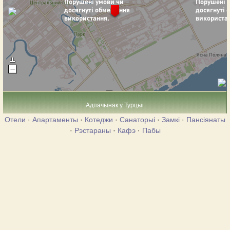
Адпачынак у Турцыі
Отели
·
Апартаменты
·
Котеджи
·
Санаторыі
·
Замкі
·
Пансіянаты
·
Рэстараны
·
Кафэ
·
Пабы