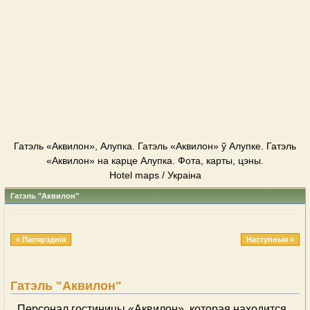
Гатэль «Аквилон», Алупка. Гатэль «Аквилон» ў Алупке. Гатэль
«Аквилон» на карце Алупка. Фота, карты, цэны.
Hotel maps / Украіна
Гатэль "Аквилон"
« Папярэднія
Наступныя »
Гатэль "Аквилон"
Персонал гостиницы «Аквилон», которая находится