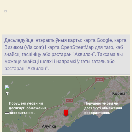
Дасьледуйце інтэрактыўныя карты: карта Google, карта
Визиком (Visicom) і карта OpenStreetMap для таго, каб
знайсці гасцініцу або рэстаран "Аквилон". Таксама вы
можаце знайсці шляхі і напрамкі ў гэты гатэль або
рэстаран "Аквилон".