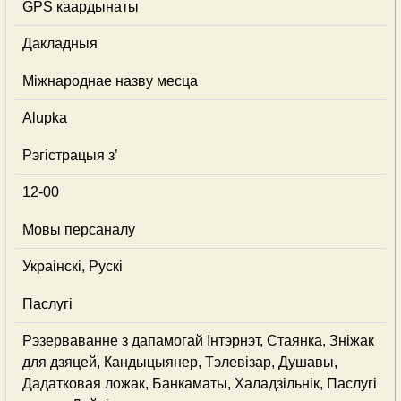
GPS каардынаты
Дакладныя
Міжнароднае назву месца
Alupka
Рэгістрацыя з’
12-00
Мовы персаналу
Украінскі, Рускі
Паслугі
Рэзерваванне з дапамогай Інтэрнэт, Стаянка, Зніжак
для дзяцей, Кандыцыянер, Тэлевізар, Душавы,
Дадатковая ложак, Банкаматы, Халадзільнік, Паслугі