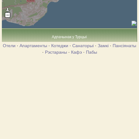
Адпачынак у Турцыі
Отели
·
Апартаменты
·
Котеджи
·
Санаторыі
·
Замкі
·
Пансіянаты
·
Рэстараны
·
Кафэ
·
Пабы