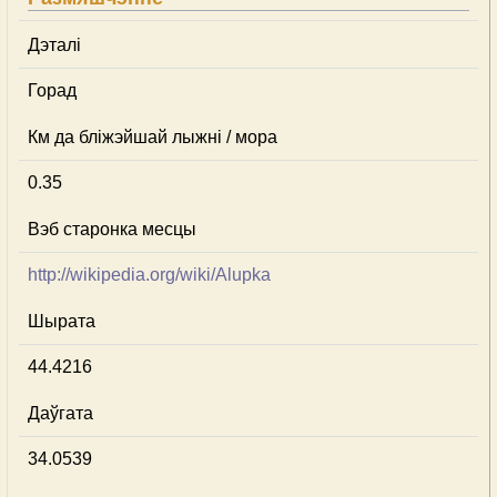
Дэталі
Горад
Км да бліжэйшай лыжні / мора
0.35
Вэб старонка месцы
http://wikipedia.org/wiki/Alupka
Шырата
44.4216
Даўгата
34.0539