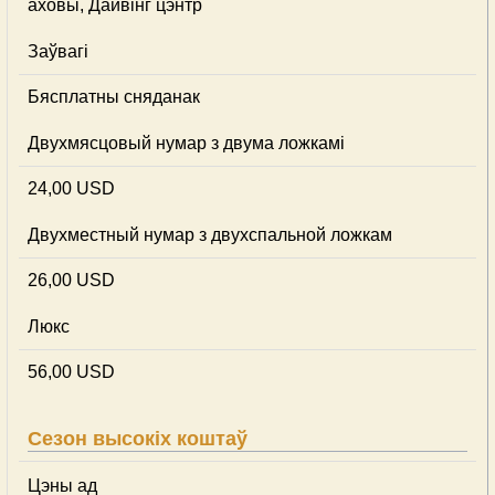
аховы, Дайвінг цэнтр
Заўвагі
Бясплатны сняданак
Двухмясцовый нумар з двума ложкамі
24,00 USD
Двухместный нумар з двухспальной ложкам
26,00 USD
Люкс
56,00 USD
Сезон высокіх коштаў
Цэны ад