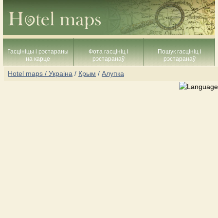
Гасцініцы і рэстараны
Фота гасцініц і
Пошук гасцініц і
на карце
рэстаранаў
рэстаранаў
Hotel maps / Украіна
/
Крым
/
Алупка