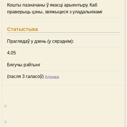
Кошты пазначаны ў якасці арыентыру. Каб
праверыць цэны, звяжыцеся з уладальнікамі
Статыстыка
Праглядаў у дзень (у сярэднім):
4.05
Бягучы рэйтынг
(пасля 3 галасоў)
Адзнака