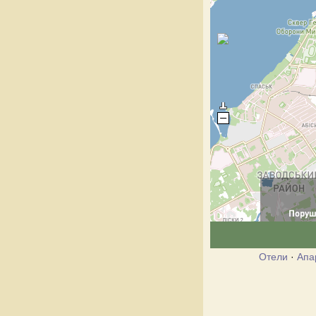
Отели
·
Апа