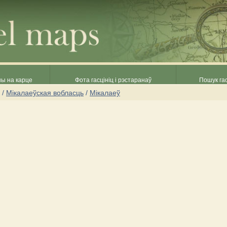
ны на карце
Фота гасцініц і рэстаранаў
Пошук гас
/
Мікалаеўская вобласць
/
Мікалаеў