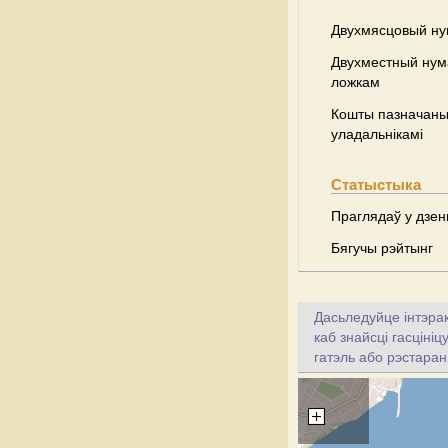
Двухмясцовый ну
Двухместный нум
ложкам
Кошты пазначаны 
уладальнікамі
Статыстыка
Праглядаў у дзень
Бягучы рэйтынг
Дасьледуйце інтэрак
каб знайсці гасціні
гатэль або рэстаран