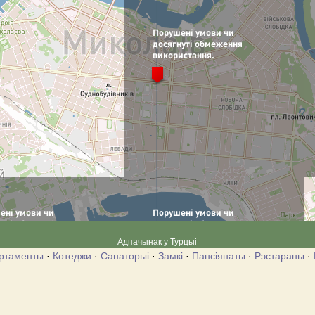
Адпачынак у Турцыі
ртаменты
·
Котеджи
·
Санаторыі
·
Замкі
·
Пансіянаты
·
Рэстараны
·