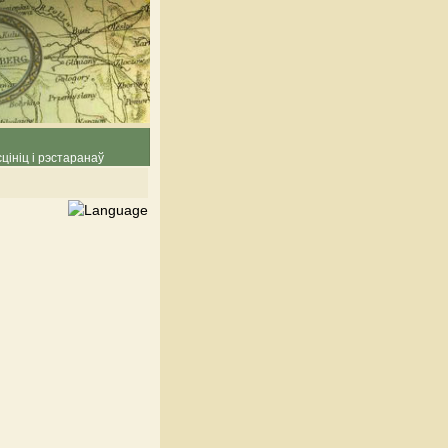
цініц і рэстаранаў