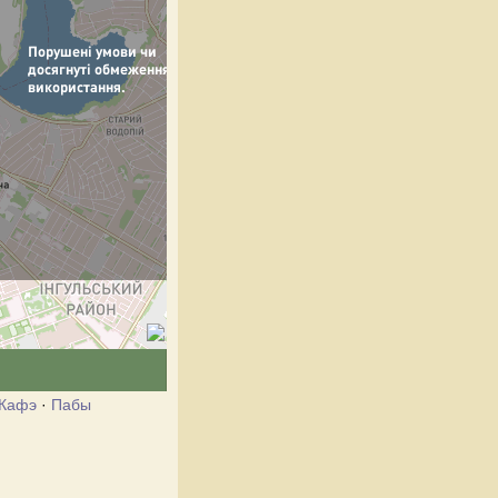
Кафэ
·
Пабы