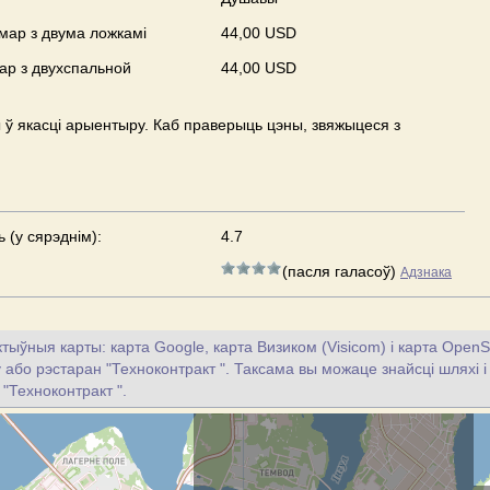
мар з двума ложкамі
44,00 USD
ар з двухспальной
44,00 USD
ў якасці арыентыру. Каб праверыць цэны, звяжыцеся з
 (у сярэднім):
4.7
(пасля галасоў)
Адзнака
тыўныя карты: карта Google, карта Визиком (Visicom) і карта OpenS
цу або рэстаран "Техноконтракт ". Таксама вы можаце знайсці шляхі і
 "Техноконтракт ".