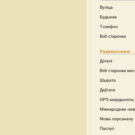
Вуліца
Будынак
Тэлефон
Вэб старонка
Размяшчэнне
Дэталі
Вэб старонка ме
Шырата
Даўгата
GPS каардынаты
Міжнароднае наз
Мовы персаналу
Паслугі