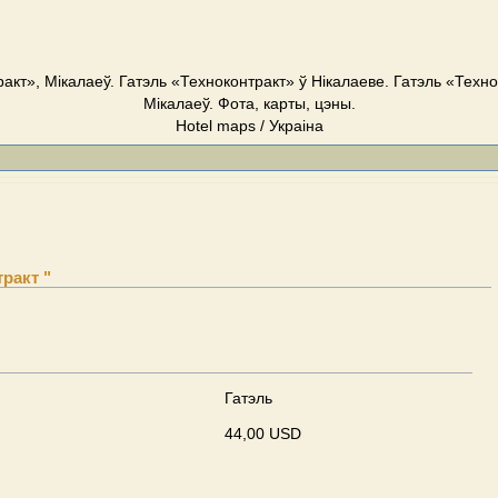
акт», Мікалаеў. Гатэль «Техноконтракт» ў Нікалаеве. Гатэль «Техн
Мікалаеў. Фота, карты, цэны.
Hotel maps / Украіна
ракт "
Гатэль
44,00 USD