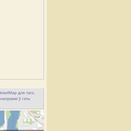
treetMap для таго,
 напрамкі ў гэты