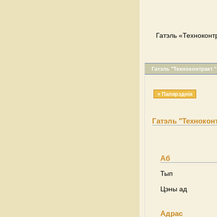
Гатэль «Техноконтр
Гатэль "Техноконтракт "
« Папярэднія
Гатэль "Техноконт
Аб
Тып
Цэны ад
Адрас