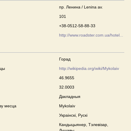
пр. Ленина / Lenina av.
101
+38-0512-58-88-33
http://www.roadster.com.ua/hotel...
Горад
сцы
http://wikipedia.org/wiki/Mykolaiv
46.9655
32.0003
Дакладныя
ву месца
Mykolaiv
Украінскі, Рускі
Кандыцыянер, Тэлевізар,
Душавы