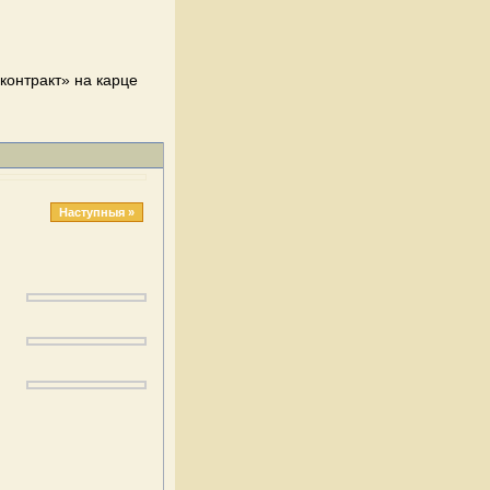
оконтракт» на карце
Наступныя »