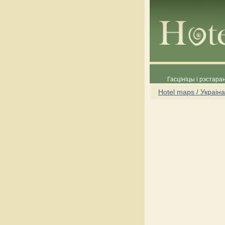
Гасцініцы і рэстара
Hotel maps / Украіна