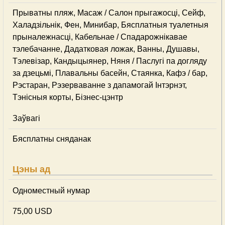
Прыватны пляж, Масаж / Салон прыгажосці, Сейф,
Халадзільнік, Фен, Минибар, Бясплатныя туалетныя
прыналежнасці, Кабельнае / Спадарожнiкавае
тэлебачанне, Дадатковая ложак, Ванны, Душавы,
Тэлевізар, Кандыцыянер, Няня / Паслугі па догляду
за дзецьмі, Плавальны басейн, Стаянка, Кафэ / бар,
Рэстаран, Рэзерваванне з дапамогай Інтэрнэт,
Тэнісныя корты, Бізнес-цэнтр
Заўвагі
Бясплатны сняданак
Цэны ад
Одноместный нумар
75,00 USD