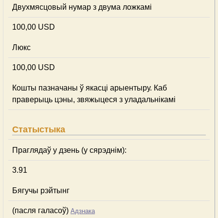
Двухмясцовый нумар з двума ложкамі
100,00 USD
Люкс
100,00 USD
Кошты пазначаны ў якасці арыентыру. Каб
праверыць цэны, звяжыцеся з уладальнікамі
Статыстыка
Праглядаў у дзень (у сярэднім):
3.91
Бягучы рэйтынг
(пасля галасоў)
Адзнака