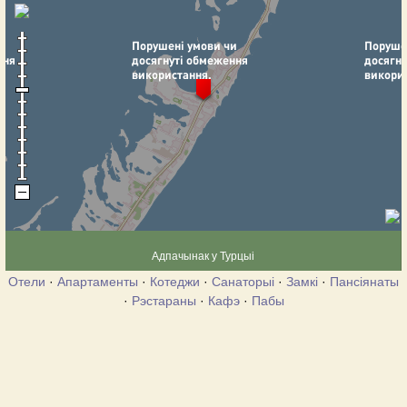
Адпачынак у Турцыі
Отели
·
Апартаменты
·
Котеджи
·
Санаторыі
·
Замкі
·
Пансіянаты
·
Рэстараны
·
Кафэ
·
Пабы