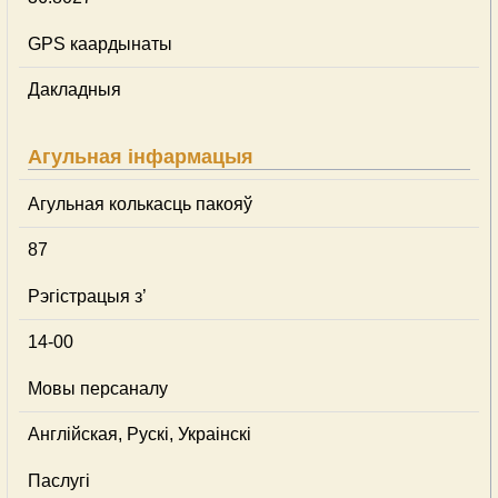
GPS каардынаты
Дакладныя
Агульная інфармацыя
Агульная колькасць пакояў
87
Рэгістрацыя з’
14-00
Мовы персаналу
Англійская, Рускі, Украінскі
Паслугі