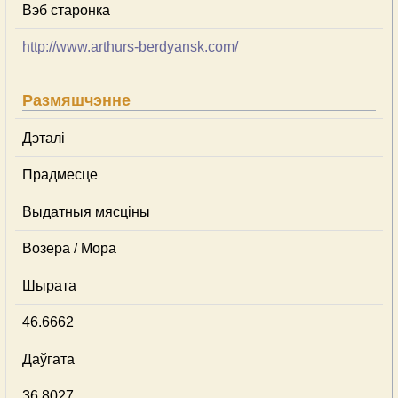
Вэб старонка
http://www.arthurs-berdyansk.com/
Размяшчэнне
Дэталі
Прадмесце
Выдатныя мясціны
Возера / Мора
Шырата
46.6662
Даўгата
36.8027