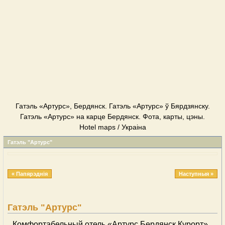
Гатэль «Артурс», Бердянск. Гатэль «Артурс» ў Бярдзянску.
Гатэль «Артурс» на карце Бердянск. Фота, карты, цэны.
Hotel maps / Украіна
Гатэль "Артурс"
« Папярэднія
Наступныя »
Гатэль "Артурс"
Комфортабельный отель «Артурс Бердянск Курорт»