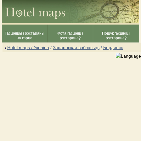
Гасцініцы і рэстараны
Фота гасцініц і
Пошук гасцініц і
на карце
рэстаранаў
рэстаранаў
Hotel maps / Украіна
/
Запароская вобласьць
/
Бердянск