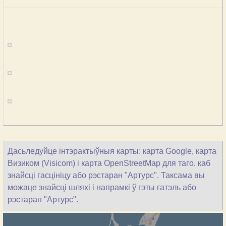
Дасьледуйце інтэрактыўныя карты: карта Google, карта
Визиком (Visicom) і карта OpenStreetMap для таго, каб
знайсці гасцініцу або рэстаран "Артурс". Таксама вы
можаце знайсці шляхі і напрамкі ў гэты гатэль або
рэстаран "Артурс".