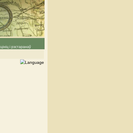
цініц і рэстаранаў