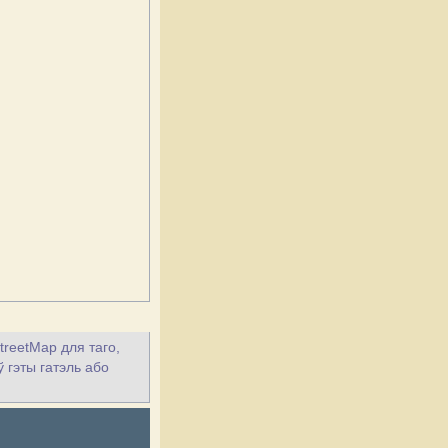
treetMap для таго,
ў гэты гатэль або