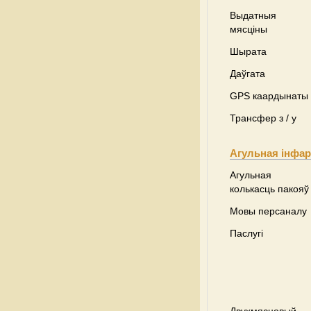
Выдатныя
мясціны
Шырата
Даўгата
GPS каардынаты
Трансфер з / у
Агульная інфа
Агульная
колькасць пакояў
Мовы персаналу
Паслугі