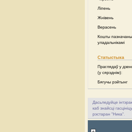
Ліпень
Жнівень
Верасень
Кошты пазначаны 
уладальнікамі
Статыстыка
Праглядаў у дзен
(у сярэднім):
Бягучы рэйтынг
Дасьледуйце інтэрак
каб знайсці гасціні
рэстаран "Ника".