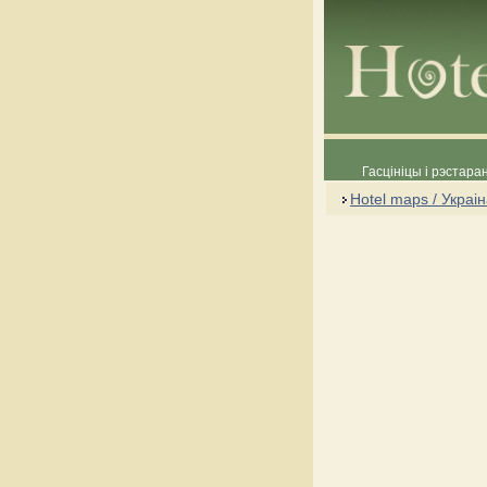
Гасцініцы і рэстара
Hotel maps / Украі