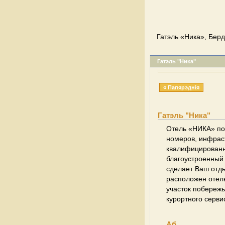
Гатэль «Ника», Берд
Гатэль "Ника"
« Папярэднія
Гатэль "Ника"
Отель «НИКА» по
номеров, инфраст
квалифицированн
благоустроенный 
сделает Ваш отд
расположен отел
участок побереж
курортного серви
Аб