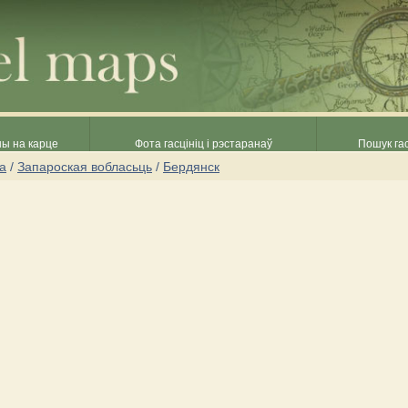
ны на карце
Фота гасцініц і рэстаранаў
Пошук гас
на
/
Запароская вобласьць
/
Бердянск