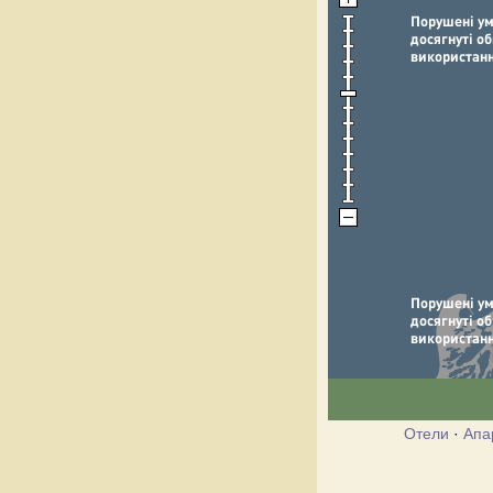
Отели
·
Апа