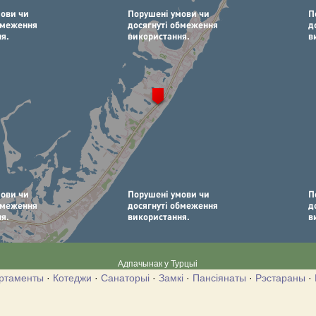
Адпачынак у Турцыі
ртаменты
·
Котеджи
·
Санаторыі
·
Замкі
·
Пансіянаты
·
Рэстараны
·