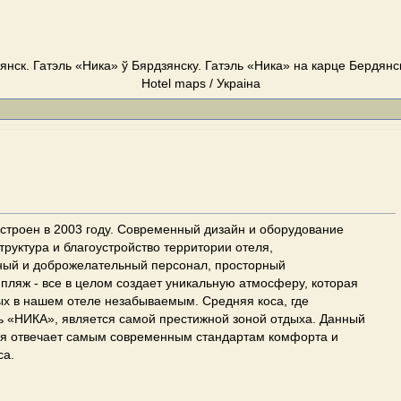
янск. Гатэль «Ника» ў Бярдзянску. Гатэль «Ника» на карце Бердянск
Hotel maps / Украіна
строен в 2003 году. Современный дизайн и оборудование
руктура и благоустройство территории отеля,
ый и доброжелательный персонал, просторный
пляж - все в целом создает уникальную атмосферу, которая
ых в нашем отеле незабываемым. Средняя коса, где
ь «НИКА», является самой престижной зоной отдыха. Данный
ья отвечает самым современным стандартам комфорта и
са.