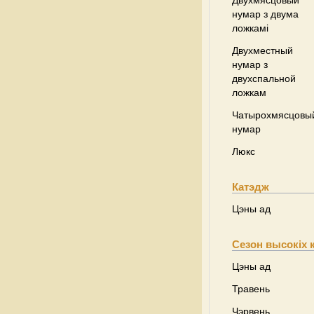
Двухмясцовый
нумар з двума
ложкамі
Двухместный
нумар з
двухспальной
ложкам
Чатырохмясцовы
нумар
Люкс
Катэдж
Цэны ад
Сезон высокіх 
Цэны ад
Травень
Чэрвень