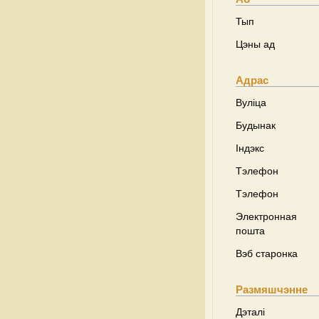
Тып
Цэны ад
Адрас
Вуліца
Будынак
Індэкс
Тэлефон
Тэлефон
Электронная
пошта
Вэб старонка
Размяшчэнне
Дэталі