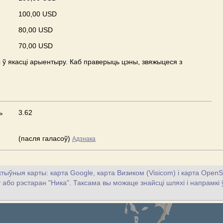
100,00 USD
80,00 USD
70,00 USD
ў якасці арыентыру. Каб праверыць цэны, звяжыцеся з
ь
3.62
(пасля галасоў)
Адзнака
тыўныя карты: карта Google, карта Визиком (Visicom) і карта OpenS
цу або рэстаран "Ника". Таксама вы можаце знайсці шляхі і напрамкі 