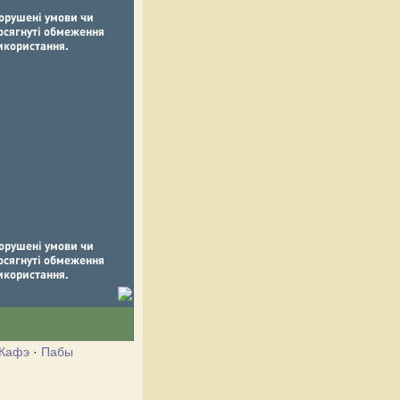
Кафэ
·
Пабы