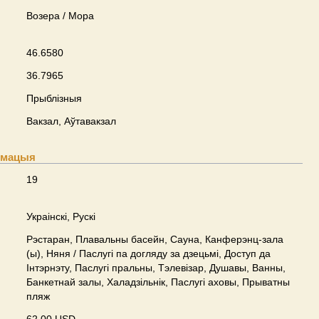
Возера / Мора
46.6580
36.7965
Прыблізныя
Вакзал, Аўтавакзал
рмацыя
19
Украінскі, Рускі
Рэстаран, Плавальны басейн, Сауна, Канферэнц-зала
(ы), Няня / Паслугі па догляду за дзецьмі, Доступ да
Інтэрнэту, Паслугі пральны, Тэлевізар, Душавы, Ванны,
Банкетнай залы, Халадзільнік, Паслугі аховы, Прыватны
пляж