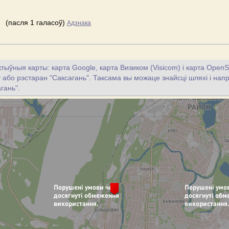
(пасля 1 галасоў)
Адзнака
тыўныя карты: карта Google, карта Визиком (Visicom) і карта OpenS
цу або рэстаран "Саксагань". Таксама вы можаце знайсці шляхі і напр
гань".