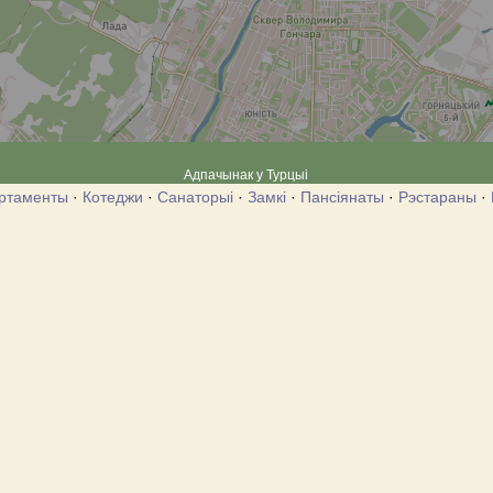
Адпачынак у Турцыі
ртаменты
·
Котеджи
·
Санаторыі
·
Замкі
·
Пансіянаты
·
Рэстараны
·