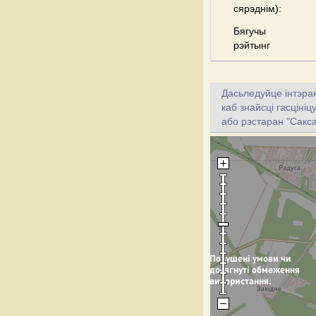
сярэднім):
Бягучы
рэйтынг
Дасьледуйце інтэрак
каб знайсці гасціні
або рэстаран "Сакса