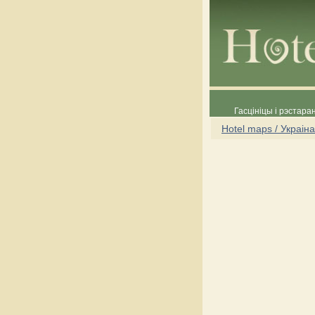
Гасцініцы і рэстара
Hotel maps / Украіна