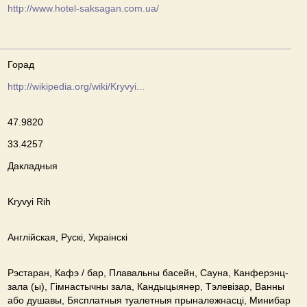
http://www.hotel-saksagan.com.ua/
Горад
http://wikipedia.org/wiki/Kryvyi...
47.9820
33.4257
Дакладныя
Kryvyi Rih
Англійская, Рускі, Украінскі
Рэстаран, Кафэ / бар, Плавальны басейн, Сауна, Канферэнц-
зала (ы), Гімнастычны зала, Кандыцыянер, Тэлевізар, Ванны
або душавы, Бясплатныя туалетныя прыналежнасці, Минибар