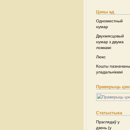
Цэны ад
Одноместный
нумар
Двухмясцовый
нумар з двума
ложкамі
Люкс
Кошты пазначаны 
уладальнікамі
Праверыць цэны
Статыстыка
Праглядаў у
дзень (у