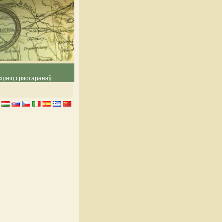
цініц і рэстаранаў