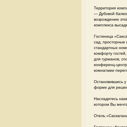
Территория комп
— Дубовой балкой
возрождению этой
комплекса высад
Гостиница «Сакса
сад, просторные 
стандартных ном
комфорту гостей,
для гурманов, с
конференц-центр
комнатами перег
Остановившись у 
форме для решени
Насладитесь наи
котором Вы мечта
Отель «Саскаган