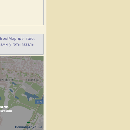
treetMap для таго,
амкі ў гэты гатэль