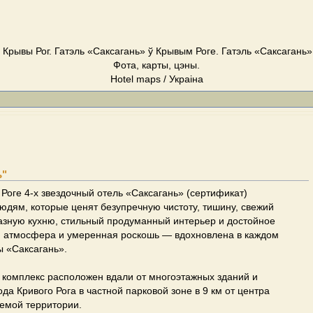
 Крывы Рог. Гатэль «Саксагань» ў Крывым Роге. Гатэль «Саксагань»
Фота, карты, цэны.
Hotel maps / Украіна
ь"
Роге 4-х звездочный отель «Сакcагань» (сертификат)
юдям, которые ценят безупречную чистоту, тишину, свежий
азную кухню, стильный продуманный интерьер и достойное
 атмосфера и умеренная роскошь — вдохновлена в каждом
ы «Саксагань».
 комплекс расположен вдали от многоэтажных зданий и
да Кривого Рога в частной парковой зоне в 9 км от центра
емой территории.