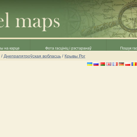
ны на карце
Фота гасцініц і рэстаранаў
Пошук гас
/
Днепрапятроўская вобласць
/
Крывы Рог