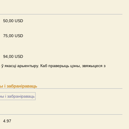
50,00 USD
75,00 USD
94,00 USD
ў якасці арыентыру. Каб праверыць цэны, звяжыцеся з
 і забраніраваць
4.97