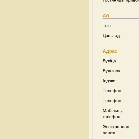
Гостиницы Кривог
Аб
Тып
Цэны ад
Адрас
Вуліца
Будынак
Індэкс
Тэлефон
Тэлефон
Мабільны
тэлефон
Электронная
пошта