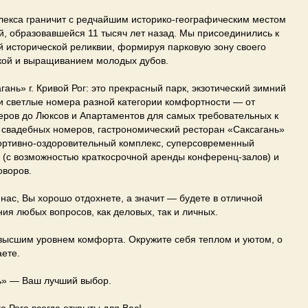
лекса граничит с редчайшим историко-географическим местом
, образовавшейся 11 тысяч лет назад. Мы присоединились к
 исторической реликвии, формируя парковую зону своего
кой и выращиванием молодых дубов.
гань» г. Кривой Рог: это прекрасный парк, экзотический зимний
и светлые номера разной категории комфортности — от
еров до Люксов и Апартаментов для самых требовательных к
 свадебных номеров, гастрономический ресторан «Саксагань»
портивно-оздоровительный комплекс, суперсовременный
 (с возможностью краткосрочной аренды конференц-залов) и
оворов.
нас, Вы хорошо отдохнете, а значит — будете в отличной
я любых вопросов, как деловых, так и личных.
высшим уровнем комфорта. Окружите себя теплом и уютом, о
ете.
ь» — Ваш лучший выбор.