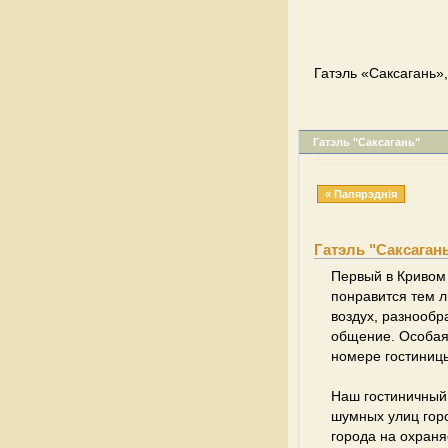
Гатэль «Саксагань»,
Гатэль "Саксагань"
« Папярэднія
Гатэль "Саксаган
Первый в Кривом 
понравится тем л
воздух, разнообр
общение. Особая
номере гостиниц
Наш гостиничный
шумных улиц горо
города на охраня