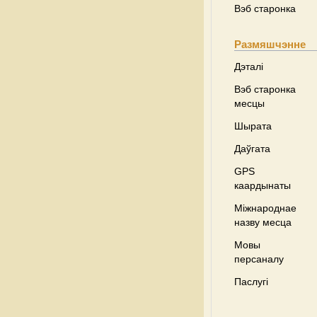
Вэб старонка
Размяшчэнне
Дэталі
Вэб старонка
месцы
Шырата
Даўгата
GPS
каардынаты
Міжнароднае
назву месца
Мовы
персаналу
Паслугі