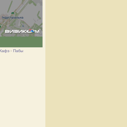
Кафэ
·
Пабы