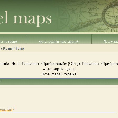
ны на карце
Фота гасцініц і рэстаранаў
Пошук гас
/
Крым
/
Ялта
ный», Ялта. Пансіянат «Прибрежный» ў Ялце. Пансіянат «Прибреж
Фота, карты, цэны.
Hotel maps / Украіна
"
режный"