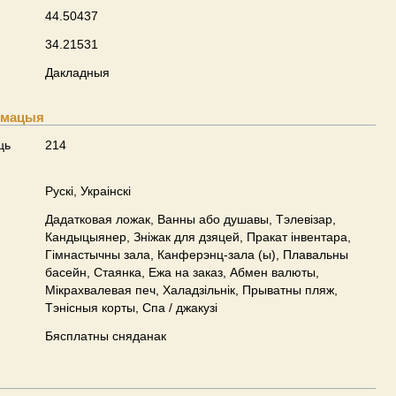
44.50437
34.21531
Дакладныя
рмацыя
ць
214
Рускі, Украінскі
Дадатковая ложак, Ванны або душавы, Тэлевізар,
Кандыцыянер, Зніжак для дзяцей, Пракат інвентара,
Гімнастычны зала, Канферэнц-зала (ы), Плавальны
басейн, Стаянка, Ежа на заказ, Абмен валюты,
Мікрахвалевая печ, Халадзільнік, Прыватны пляж,
Тэнісныя корты, Спа / джакузі
Бясплатны сняданак