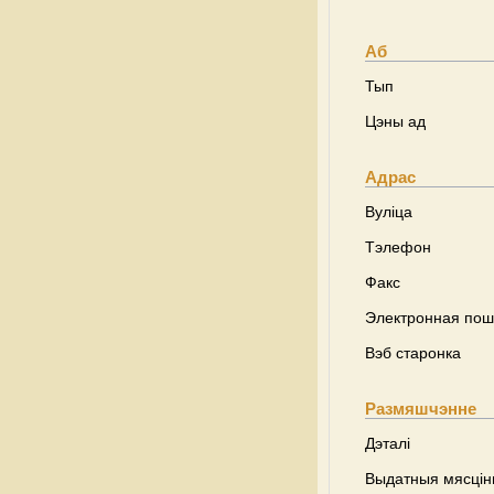
Аб
Тып
Цэны ад
Адрас
Вуліца
Тэлефон
Факс
Электронная пош
Вэб старонка
Размяшчэнне
Дэталі
Выдатныя мясці