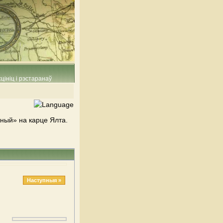
цініц і рэстаранаў
ный» на карце Ялта.
Наступныя »