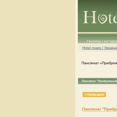
Гасцініцы і рэстара
Hotel maps / Украіна
Пансіянат «Прибреж
Пансіянат "Прибрежный
« Папярэднія
Пансіянат "Приб