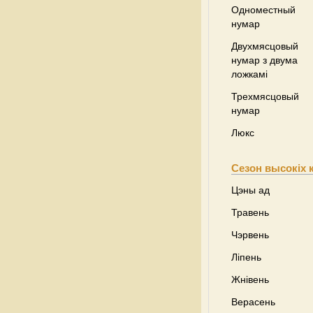
Одноместный
нумар
Двухмясцовый
нумар з двума
ложкамі
Трехмясцовый
нумар
Люкс
Сезон высокіх 
Цэны ад
Травень
Чэрвень
Ліпень
Жнівень
Верасень