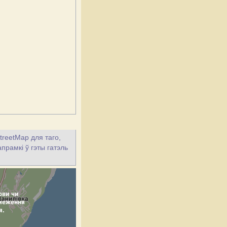
treetMap для таго,
прамкі ў гэты гатэль