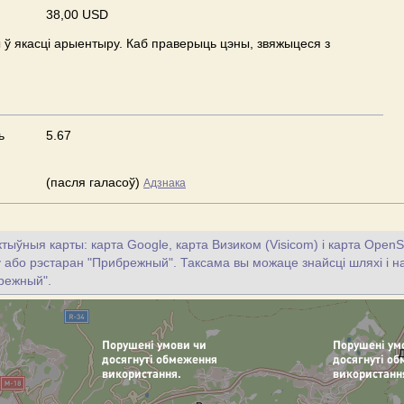
38,00 USD
ў якасці арыентыру. Каб праверыць цэны, звяжыцеся з
ь
5.67
(пасля галасоў)
Адзнака
тыўныя карты: карта Google, карта Визиком (Visicom) і карта OpenS
цу або рэстаран "Прибрежный". Таксама вы можаце знайсці шляхі і на
режный".