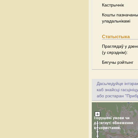
Кастрычнік
Кошты пазначаны 
уладальнікамі
Статыстыка
Праглядаў у дзен
(у сярэднім):
Бягучы рэйтынг
Дасьледуйце інтэрак
каб знайсці гасціні
або рэстаран "Приб