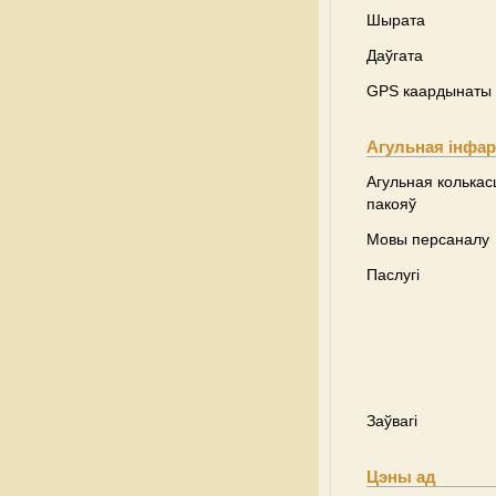
Шырата
Даўгата
GPS каардынаты
Агульная інфа
Агульная колькас
пакояў
Мовы персаналу
Паслугі
Заўвагі
Цэны ад