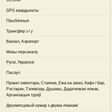
GPS каардынаты
Прыблізныя
Трансфер з / у
Вакзал, Аэрапорт
Мовы персаналу
Рускі, Украінскі
Паслугі
Пракат інвентара, Стаянка, Ежа на заказ, Кафэ / бар,
Рэстаран, Тэлевізар, Душавы, Дадатковая ложак,
Арганізацыя тураў
Двухмясцовый нумар з двума ложкамі