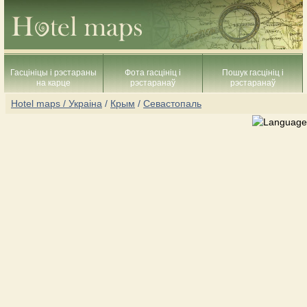
Гасцініцы і рэстараны
Фота гасцініц і
Пошук гасцініц і
на карце
рэстаранаў
рэстаранаў
Hotel maps / Украіна
/
Крым
/
Севастопаль