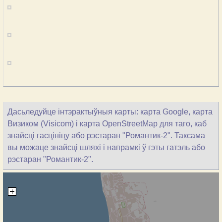
Дасьледуйце інтэрактыўныя карты: карта Google, карта
Визиком (Visicom) і карта OpenStreetMap для таго, каб
знайсці гасцініцу або рэстаран "Романтик-2". Таксама
вы можаце знайсці шляхі і напрамкі ў гэты гатэль або
рэстаран "Романтик-2".