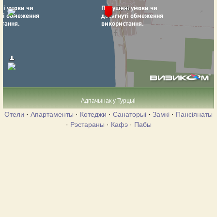
Адпачынак у Турцыі
Отели
·
Апартаменты
·
Котеджи
·
Санаторыі
·
Замкі
·
Пансіянаты
·
Рэстараны
·
Кафэ
·
Пабы