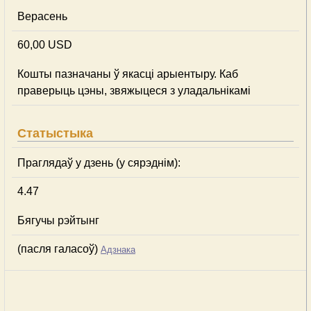
Верасень
60,00 USD
Кошты пазначаны ў якасці арыентыру. Каб
праверыць цэны, звяжыцеся з уладальнікамі
Статыстыка
Праглядаў у дзень (у сярэднім):
4.47
Бягучы рэйтынг
(пасля галасоў)
Адзнака