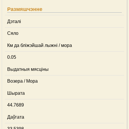
Размяшчэнне
Дэталі
Сяло
Км да бліжэйшай лыжні / мора
0.05
Выдатныя мясціны
Возера / Мора
Шырата
44.7689
Даўгата
33.5398