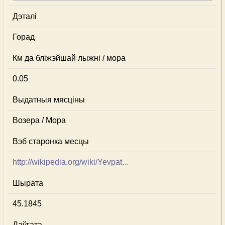
Дэталі
Горад
Км да бліжэйшай лыжні / мора
0.05
Выдатныя мясціны
Возера / Мора
Вэб старонка месцы
http://wikipedia.org/wiki/Yevpat...
Шырата
45.1845
Даўгата