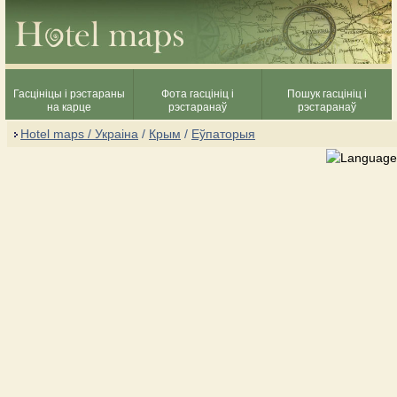
Гасцініцы і рэстараны
Фота гасцініц і
Пошук гасцініц і
на карце
рэстаранаў
рэстаранаў
Hotel maps / Украіна
/
Крым
/
Еўпаторыя