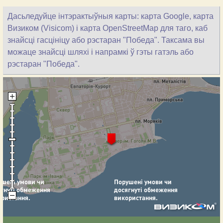
Дасьледуйце інтэрактыўныя карты: карта Google, карта
Визиком (Visicom) і карта OpenStreetMap для таго, каб
знайсці гасцініцу або рэстаран "Победа". Таксама вы
можаце знайсці шляхі і напрамкі ў гэты гатэль або
рэстаран "Победа".