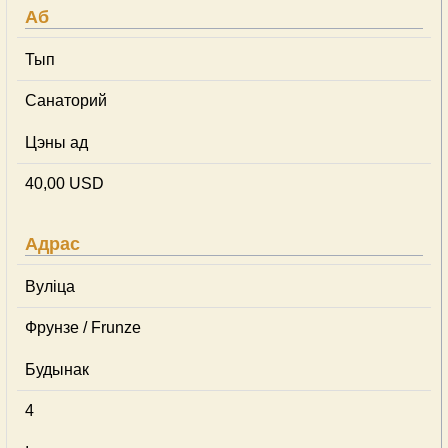
Аб
Тып
Cанаторий
Цэны ад
40,00 USD
Адрас
Вуліца
Фрунзе / Frunze
Будынак
4