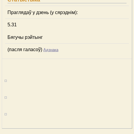
Праглядаў у дзень (у сярэднім):
5.31
Бягучы рэйтынг
(пасля галасоў)
Адзнака