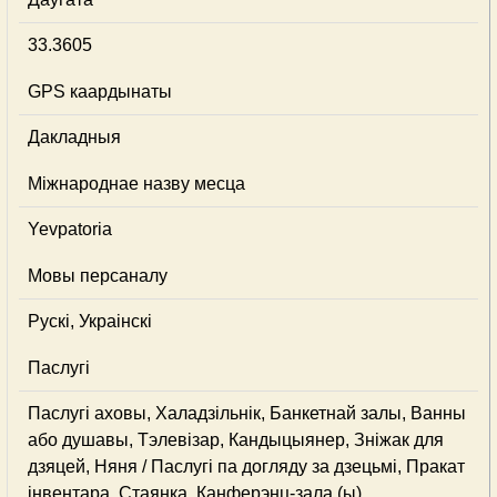
33.3605
GPS каардынаты
Дакладныя
Міжнароднае назву месца
Yevpatoria
Мовы персаналу
Рускі, Украінскі
Паслугі
Паслугі аховы, Халадзільнік, Банкетнай залы, Ванны
або душавы, Тэлевізар, Кандыцыянер, Зніжак для
дзяцей, Няня / Паслугі па догляду за дзецьмі, Пракат
інвентара, Стаянка, Канферэнц-зала (ы),