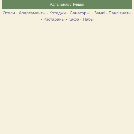
Адпачынак у Турцыі
Отели
·
Апартаменты
·
Котеджи
·
Санаторыі
·
Замкі
·
Пансіянаты
·
Рэстараны
·
Кафэ
·
Пабы