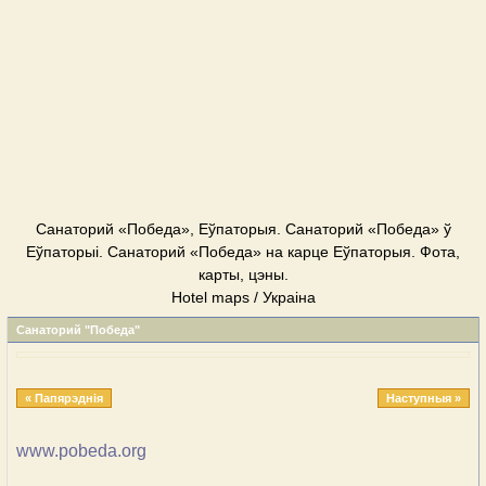
Cанаторий «Победа», Еўпаторыя. Cанаторий «Победа» ў
Еўпаторыі. Cанаторий «Победа» на карце Еўпаторыя. Фота,
карты, цэны.
Hotel maps / Украіна
Cанаторий "Победа"
« Папярэднія
Наступныя »
www.pobeda.org