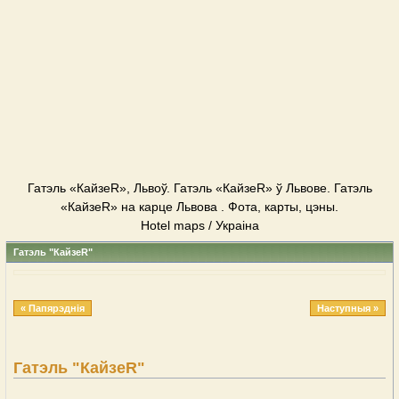
Гатэль «КайзеR», Львоў. Гатэль «КайзеR» ў Львове. Гатэль
«КайзеR» на карце Львова . Фота, карты, цэны.
Hotel maps / Украіна
Гатэль "КайзеR"
« Папярэднія
Наступныя »
Гатэль "КайзеR"