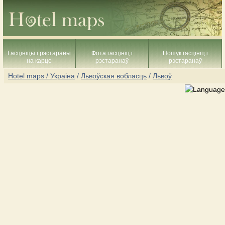
Гасцініцы і рэстараны
Фота гасцініц і
Пошук гасцініц і
на карце
рэстаранаў
рэстаранаў
Hotel maps / Украіна
/
Львоўская вобласць
/
Львоў