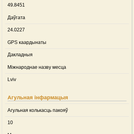
49.8451
Даўгата
24.0227
GPS каардынаты
Дакладныя
Міжнароднае назву месца
Lviv
Агульная інфармацыя
Агульная колькасць пакояў
10