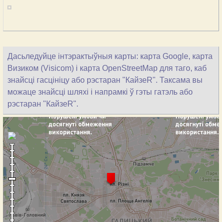
Дасьледуйце інтэрактыўныя карты: карта Google, карта
Визиком (Visicom) і карта OpenStreetMap для таго, каб
знайсці гасцініцу або рэстаран "КайзеR". Таксама вы
можаце знайсці шляхі і напрамкі ў гэты гатэль або
рэстаран "КайзеR".