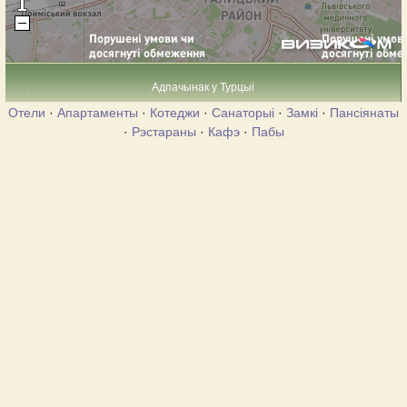
Адпачынак у Турцыі
Отели
·
Апартаменты
·
Котеджи
·
Санаторыі
·
Замкі
·
Пансіянаты
·
Рэстараны
·
Кафэ
·
Пабы