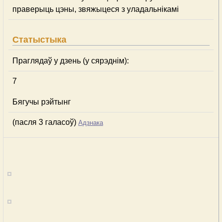
праверыць цэны, звяжыцеся з уладальнікамі
Статыстыка
Праглядаў у дзень (у сярэднім):
7
Бягучы рэйтынг
(пасля 3 галасоў)
Адзнака