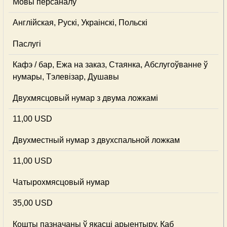
Мовы персаналу
Англійская, Рускі, Украінскі, Польскі
Паслугі
Кафэ / бар, Ежа на заказ, Стаянка, Абслугоўванне ў
нумары, Тэлевізар, Душавы
Двухмясцовый нумар з двума ложкамі
11,00 USD
Двухместный нумар з двухспальной ложкам
11,00 USD
Чатырохмясцовый нумар
35,00 USD
Кошты пазначаны ў якасці арыентыру. Каб