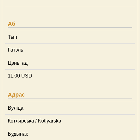
Аб
Тып
Гатэль
Цэны ад
11,00 USD
Адрас
Вуліца
Котлярська / Kotlyarska
Будынак