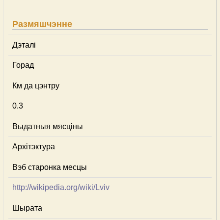
Размяшчэнне
Дэталі
Горад
Км да цэнтру
0.3
Выдатныя мясціны
Архітэктура
Вэб старонка месцы
http://wikipedia.org/wiki/Lviv
Шырата