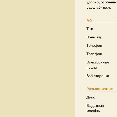
удобно, особенн
расслабиться.
Аб
Тып
Цэны ад
Тэлефон
Тэлефон
Электронная
пошта
Вэб старонка
Размяшчэнне
Дэталі
Выдатныя
мясціны