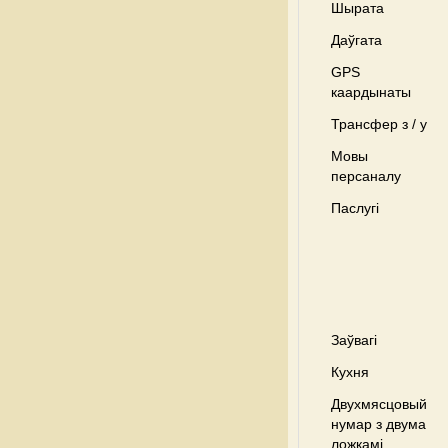
Шырата
Даўгата
GPS
каардынаты
Трансфер з / у
Мовы
персаналу
Паслугі
Заўвагі
Кухня
Двухмясцовый
нумар з двума
ложкамі