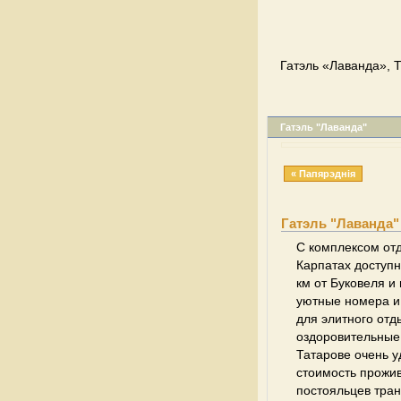
Гатэль «Лаванда», Т
Гатэль "Лаванда"
« Папярэднія
Гатэль "Лаванда"
С комплексом отд
Карпатах доступн
км от Буковеля и
уютные номера и
для элитного отд
оздоровительные у
Татарове очень у
стоимость прожи
постояльцев тран