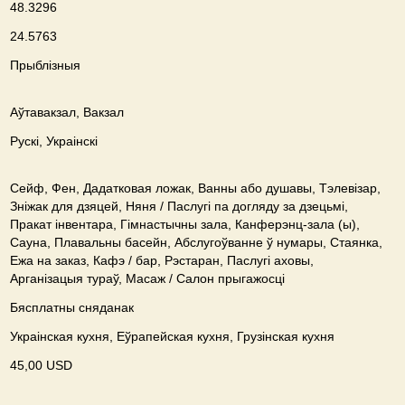
48.3296
24.5763
Прыблізныя
Аўтавакзал, Вакзал
Рускі, Украінскі
Сейф, Фен, Дадатковая ложак, Ванны або душавы, Тэлевізар,
Зніжак для дзяцей, Няня / Паслугі па догляду за дзецьмі,
Пракат інвентара, Гімнастычны зала, Канферэнц-зала (ы),
Сауна, Плавальны басейн, Абслугоўванне ў нумары, Стаянка,
Ежа на заказ, Кафэ / бар, Рэстаран, Паслугі аховы,
Арганізацыя тураў, Масаж / Салон прыгажосці
Бясплатны сняданак
Украінская кухня, Еўрапейская кухня, Грузінская кухня
45,00 USD