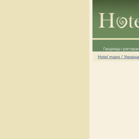
Гасцініцы і рэстара
Hotel maps / Украіна