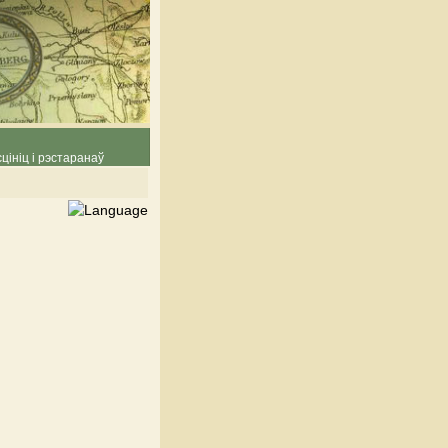
цініц і рэстаранаў