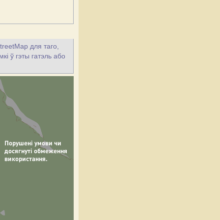
treetMap для таго,
кі ў гэты гатэль або