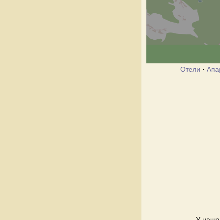
Отели
·
Апа
У нашай