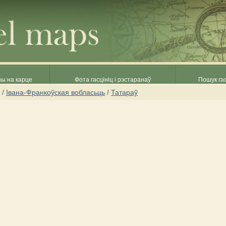
ны на карце
Фота гасцініц і рэстаранаў
Пошук гас
/
Івана-Франкоўская вобласьць
/
Татараў