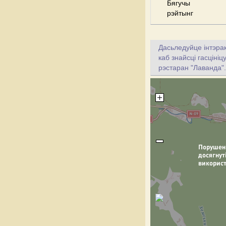
Бягучы
рэйтынг
Дасьледуйце інтэрак
каб знайсці гасціні
рэстаран "Лаванда".