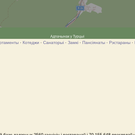
Адпачынак у Турцыі
ртаменты
·
Котеджи
·
Санаторыі
·
Замкі
·
Пансіянаты
·
Рэстараны
·
 базе дадзеных 2560 гасцініц і рэстаранаў і 70,155,648 праглядаў 