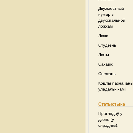
Двухместный
нумар з
двухспальной
ложкам
Люкс
Студзень
Люты
Сакавік
Снежань
Кошты пазначаны 
уладальнікамі
Статыстыка
Праглядаў у
дзень (у
сярэднім):