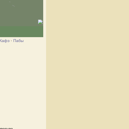
Кафэ
·
Пабы
увогуле.