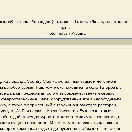
атараў. Гатэль «Лаванда» ў Татарове. Гатэль «Лаванда» на карце Т
цэны.
Hotel maps / Украіна
ыха Лаванда Country Club качественный отдых и лечение в
ы в любое время. Наш комплекс находится в селе Татаров в 8
 всегда рад предложить гостям высококачественный сервис,
 комфортабельные шале, оборудованные всем необходимым
ыха, а также оформленный в традиционном стиле ресторан,
слуги, Wi-Fi и паркинг. Из-за близости к Буковелю отдых в
добен: добраться до курорта можно за минимальное время, а
вания существенно ниже. Мы можем организовать для своих
сфер от комплекса отдыха до Буковеля и обратно – это очень