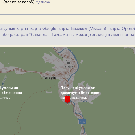
(пасля галасоў)
Адзнака
тыўныя карты: карта Google, карта Визиком (Visicom) і карта OpenS
цу або рэстаран "Лаванда". Таксама вы можаце знайсці шляхі і напрам