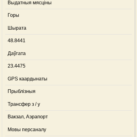
Выдатныя мясціны
Горы
Шырата
48.8441
Даўгата
23.4475
GPS каардынаты
Прыблізныя
Трансфер з / у
Вакзал, Аэрапорт
Мовы персаналу