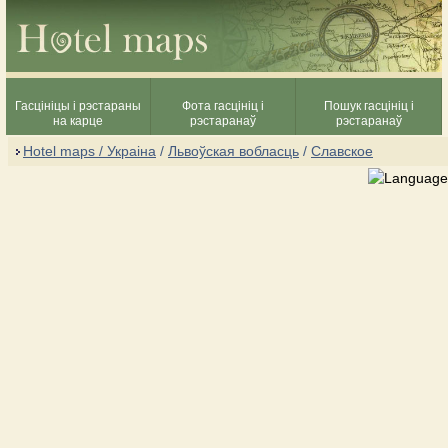
Гасцініцы і рэстараны
Фота гасцініц і
Пошук гасцініц і
на карце
рэстаранаў
рэстаранаў
Hotel maps / Украіна
/
Львоўская вобласць
/
Славское