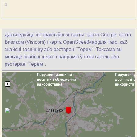
Дасьледуйце інтэрактыўныя карты: карта Google, карта
Визиком (Visicom) і карта OpenStreetMap для таго, каб
знайсці гасцініцу або рэстаран "Терем". Таксама вы
можаце знайсці шляхі і напрамкі ў гэты гатэль або
рэстаран "Терем".