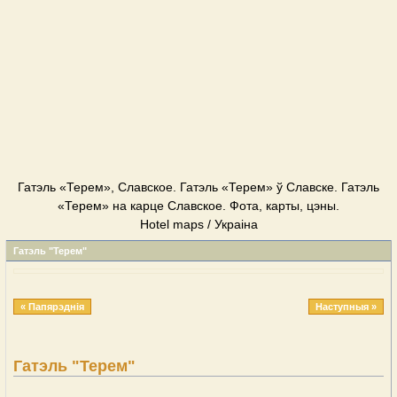
Гатэль «Терем», Славское. Гатэль «Терем» ў Славске. Гатэль
«Терем» на карце Славское. Фота, карты, цэны.
Hotel maps / Украіна
Гатэль "Терем"
« Папярэднія
Наступныя »
Гатэль "Терем"