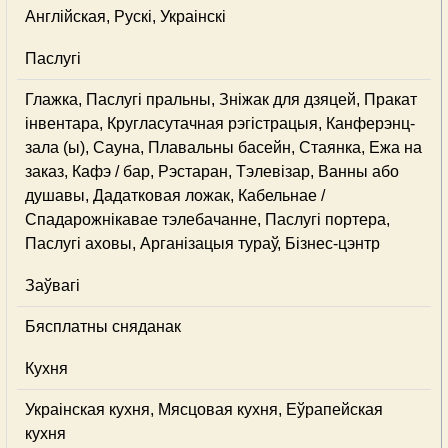
Англійская, Рускі, Украінскі
Паслугі
Глажка, Паслугі пральны, Зніжак для дзяцей, Пракат
інвентара, Кругласутачная рэгістрацыя, Канферэнц-
зала (ы), Сауна, Плавальны басейн, Стаянка, Ежа на
заказ, Кафэ / бар, Рэстаран, Тэлевізар, Ванны або
душавы, Дадатковая ложак, Кабельнае /
Спадарожнiкавае тэлебачанне, Паслугі портера,
Паслугі аховы, Арганізацыя тураў, Бізнес-цэнтр
Заўвагі
Бясплатны сняданак
Кухня
Украінская кухня, Мясцовая кухня, Еўрапейская
кухня