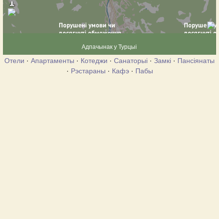
Адпачынак у Турцыі
Отели
·
Апартаменты
·
Котеджи
·
Санаторыі
·
Замкі
·
Пансіянаты
·
Рэстараны
·
Кафэ
·
Пабы