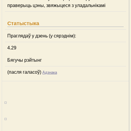
праверыць цэны, звяжыцеся з уладальнікамі
Статыстыка
Праглядаў у дзень (у сярэднім):
4.29
Бягучы рэйтынг
(пасля галасоў)
Адзнака