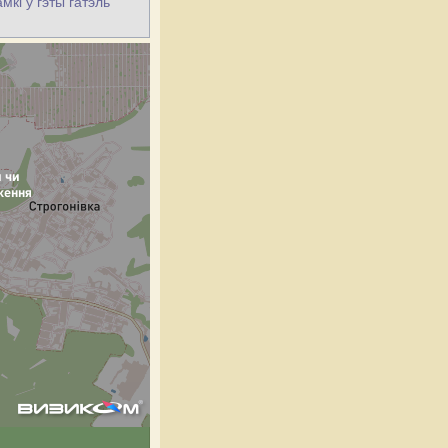
мкі ў гэты гатэль