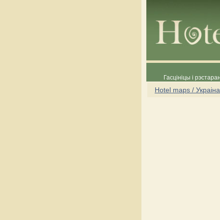
Гасцініцы і рэстара
Hotel maps / Украіна