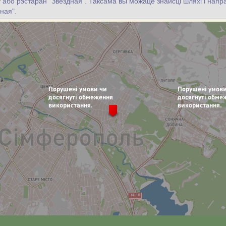
цу або рэстаран "Звездная". Таксама вы можаце знайсці шляхі і напра
ная".