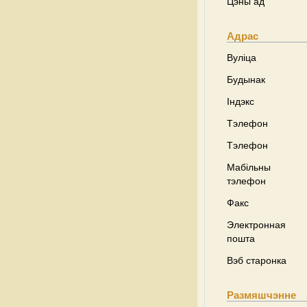
Цэны ад
Адрас
Вуліца
Будынак
Індэкс
Тэлефон
Тэлефон
Мабільны
тэлефон
Факс
Электронная
пошта
Вэб старонка
Размяшчэнне