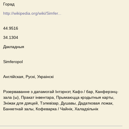
Горад
http://wikipedia.org/wiki/Simfer...
44.9516
34.1304
Дакладныя
Simferopol
Англійская, Рускі, Украінскі
Рэзерваванне з дапамогай Інтэрнэт, Кафэ / бар, Канферэнц-
зала (ы), Пракат інвентара, Прымаюцца крэдытныя карты,
Зніжак для дзяцей, Тэлевізар, Душавы, Дадатковая ложак,
Банкетнай залы, Кофеварка / Чайнік, Халадзільнік