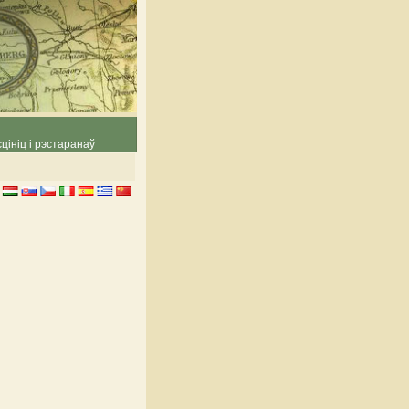
цініц і рэстаранаў