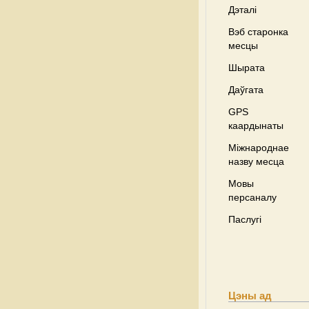
Дэталі
Вэб старонка
месцы
Шырата
Даўгата
GPS
каардынаты
Міжнароднае
назву месца
Мовы
персаналу
Паслугі
Цэны ад