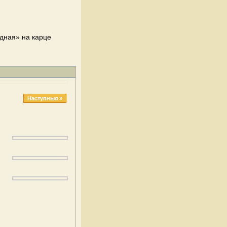
здная» на карце
Наступныя »