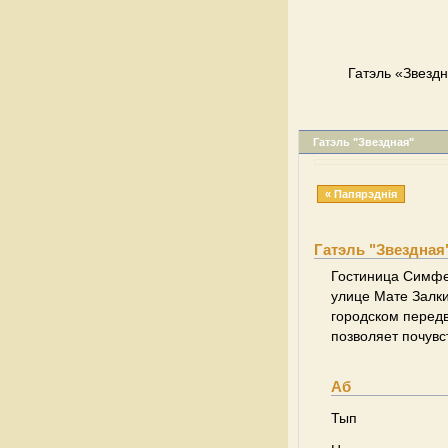
Гатэль «Звездн
Гатэль "Звездная"
« Папярэднія
Гатэль "Звездная
Гостиница Симфе
улице Мате Залки
городском передв
позволяет почувс
Аб
Тып