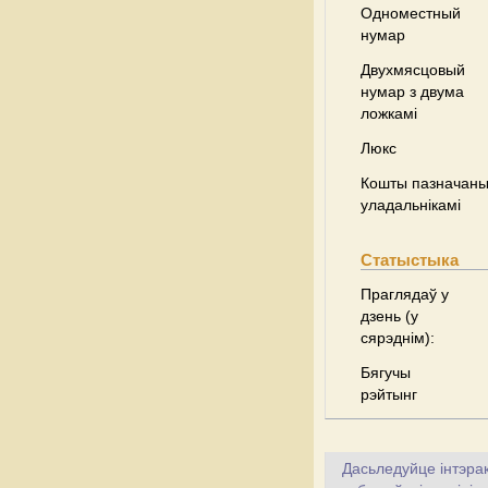
Одноместный
нумар
Двухмясцовый
нумар з двума
ложкамі
Люкс
Кошты пазначаны 
уладальнікамі
Статыстыка
Праглядаў у
дзень (у
сярэднім):
Бягучы
рэйтынг
Дасьледуйце інтэрак