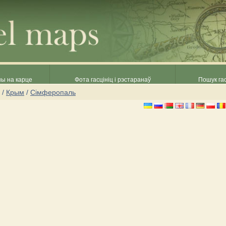
ны на карце
Фота гасцініц і рэстаранаў
Пошук гас
/
Крым
/
Сімферопаль