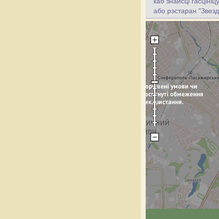
каб знайсці гасціні
або рэстаран "Звезд