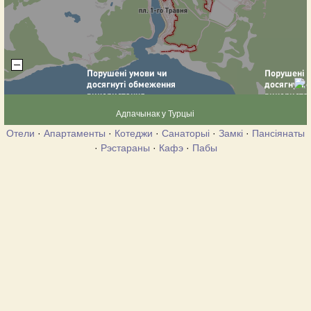
Адпачынак у Турцыі
Отели
·
Апартаменты
·
Котеджи
·
Санаторыі
·
Замкі
·
Пансіянаты
·
Рэстараны
·
Кафэ
·
Пабы