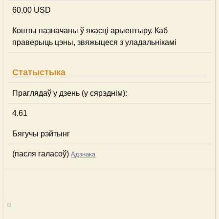
60,00 USD
Кошты пазначаны ў якасці арыентыру. Каб
праверыць цэны, звяжыцеся з уладальнікамі
Статыстыка
Праглядаў у дзень (у сярэднім):
4.61
Бягучы рэйтынг
(пасля галасоў)
Адзнака