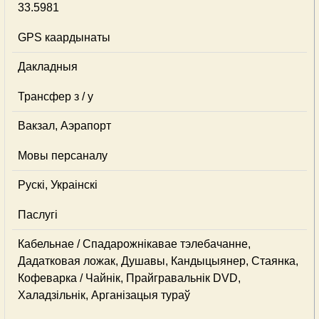
33.5981
GPS каардынаты
Дакладныя
Трансфер з / у
Вакзал, Аэрапорт
Мовы персаналу
Рускі, Украінскі
Паслугі
Кабельнае / Спадарожнiкавае тэлебачанне,
Дадатковая ложак, Душавы, Кандыцыянер, Стаянка,
Кофеварка / Чайнік, Прайгравальнік DVD,
Халадзільнік, Арганізацыя тураў