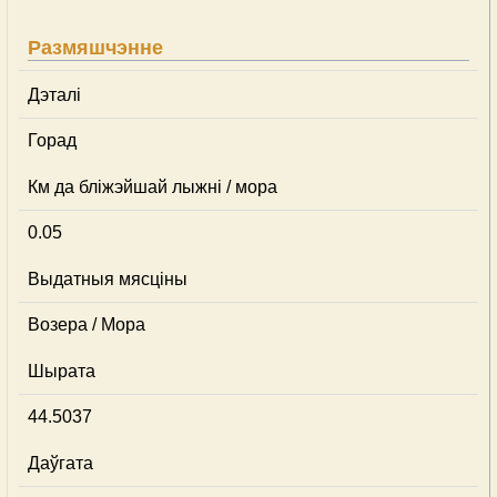
Размяшчэнне
Дэталі
Горад
Км да бліжэйшай лыжні / мора
0.05
Выдатныя мясціны
Возера / Мора
Шырата
44.5037
Даўгата