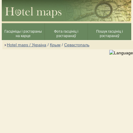
Гасцініцы і рэстараны
Фота гасцініц і
Пошук гасцініц і
на карце
рэстаранаў
рэстаранаў
Hotel maps / Украіна
/
Крым
/
Севастопаль