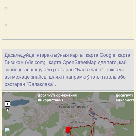
Дасьледуйце інтэрактыўныя карты: карта Google, карта
Визиком (Visicom) і карта OpenStreetMap для таго, каб
знайсці гасцініцу або рэстаран "Балаклава". Таксама
вы можаце знайсці шляхі і напрамкі ў гэты гатэль або
рэстаран "Балаклава".