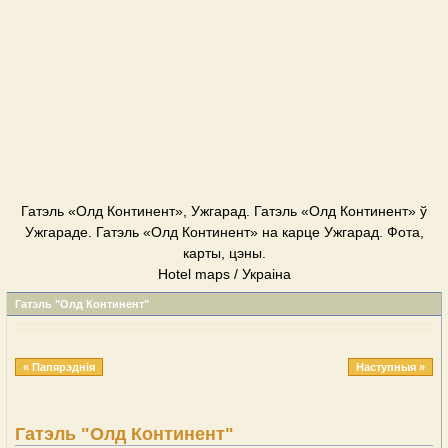
Гатэль «Олд Континент», Ужгарад. Гатэль «Олд Континент» ў
Ужгараде. Гатэль «Олд Континент» на карце Ужгарад. Фота,
карты, цэны.
Hotel maps / Украіна
Гатэль "Олд Континент"
« Папярэднія
Наступныя »
Гатэль "Олд Континент"