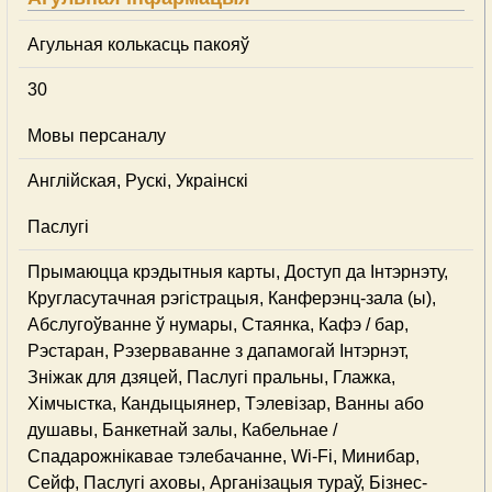
Агульная колькасць пакояў
30
Мовы персаналу
Англійская, Рускі, Украінскі
Паслугі
Прымаюцца крэдытныя карты, Доступ да Інтэрнэту,
Кругласутачная рэгістрацыя, Канферэнц-зала (ы),
Абслугоўванне ў нумары, Стаянка, Кафэ / бар,
Рэстаран, Рэзерваванне з дапамогай Інтэрнэт,
Зніжак для дзяцей, Паслугі пральны, Глажка,
Хімчыстка, Кандыцыянер, Тэлевізар, Ванны або
душавы, Банкетнай залы, Кабельнае /
Спадарожнiкавае тэлебачанне, Wi-Fi, Минибар,
Сейф, Паслугі аховы, Арганізацыя тураў, Бізнес-