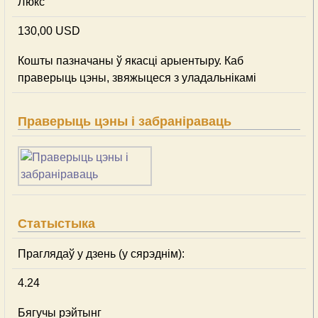
Люкс
130,00 USD
Кошты пазначаны ў якасці арыентыру. Каб
праверыць цэны, звяжыцеся з уладальнікамі
Праверыць цэны і забраніраваць
Статыстыка
Праглядаў у дзень (у сярэднім):
4.24
Бягучы рэйтынг