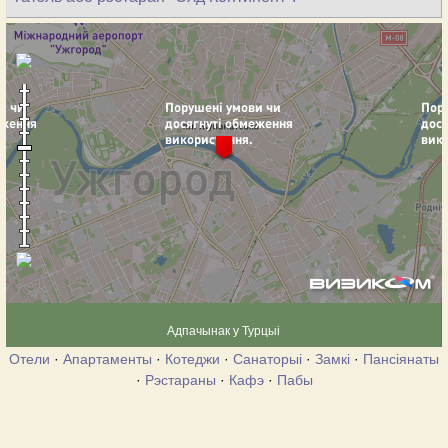
Адпачынак у Турцыі
Отели
·
Апартаменты
·
Котеджи
·
Санаторыі
·
Замкі
·
Пансіянаты
·
Рэстараны
·
Кафэ
·
Пабы