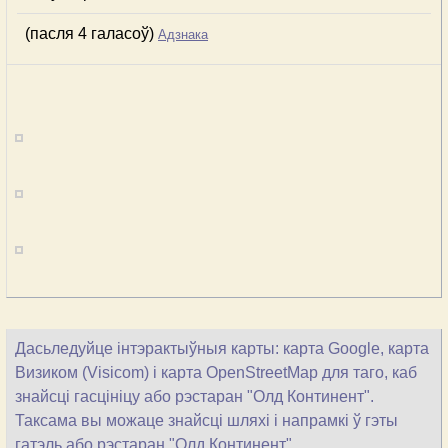
(пасля 4 галасоў)
Адзнака
Дасьледуйце інтэрактыўныя карты: карта Google, карта
Визиком (Visicom) і карта OpenStreetMap для таго, каб
знайсці гасцініцу або рэстаран "Олд Континент".
Таксама вы можаце знайсці шляхі і напрамкі ў гэты
гатэль або рэстаран "Олд Континент".