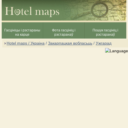
Гасцініцы і рэстараны
Фота гасцініц і
Пошук гасцініц і
на карце
рэстаранаў
рэстаранаў
Hotel maps / Украіна
/
Закарпацкая вобласьць
/
Ужгарад