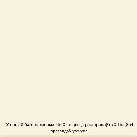
У нашай базе дадзеных 2560 гасцініц і рэстаранаў і 70,155,954
праглядаў увогуле.