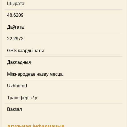
Шырата
48.6209
Даўгата
22.2972
GPS каардынаты
Дакладныя
Міжнароднае назву месца
Uzhhorod
Трансфер з / у
Вакзал
Агульная інфармацыя