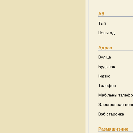
Аб
Тып
Цэны ад
Адрас
Вуліца
Будынак
Індэкс
Тэлефон
Мабільны тэлеф
Электронная пош
Вэб старонка
Размяшчэнне