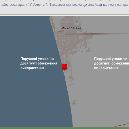
цу або рэстаран "У Алены". Таксама вы можаце знайсці шляхі і напрам