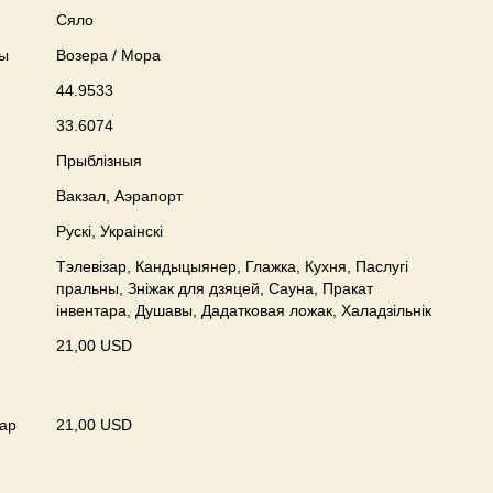
Сяло
ны
Возера / Мора
44.9533
33.6074
Прыблізныя
Вакзал, Аэрапорт
Рускі, Украінскі
Тэлевізар, Кандыцыянер, Глажка, Кухня, Паслугі
пральны, Зніжак для дзяцей, Сауна, Пракат
інвентара, Душавы, Дадатковая ложак, Халадзільнік
21,00 USD
ар
21,00 USD