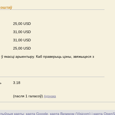
коштаў
25,00 USD
31,00 USD
31,00 USD
25,00 USD
ў якасці арыентыру. Каб праверыць цэны, звяжыцеся з
ь
3.18
(пасля 1 галасоў)
Адзнака
тыўныя карты: карта Google, карта Визиком (Visicom) і карта OpenS