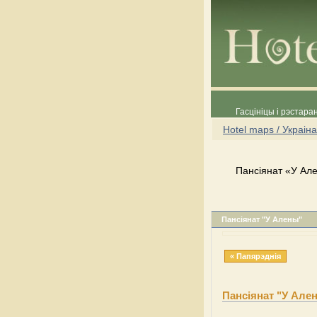
Гасцініцы і рэстара
Hotel maps / Украіна
Пансіянат «У Але
Пансіянат "У Алены"
« Папярэднія
Пансіянат "У Але