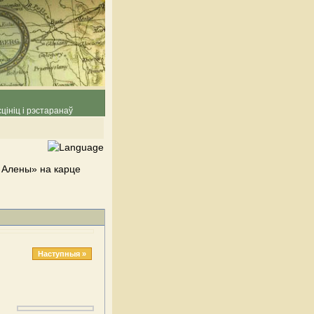
цініц і рэстаранаў
У Алены» на карце
Наступныя »