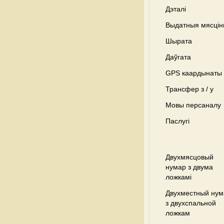
Дэталі
Выдатныя мясці
Шырата
Даўгата
GPS каардынаты
Трансфер з / у
Мовы персаналу
Паслугі
Двухмясцовый
нумар з двума
ложкамі
Двухместный нум
з двухспальной
ложкам