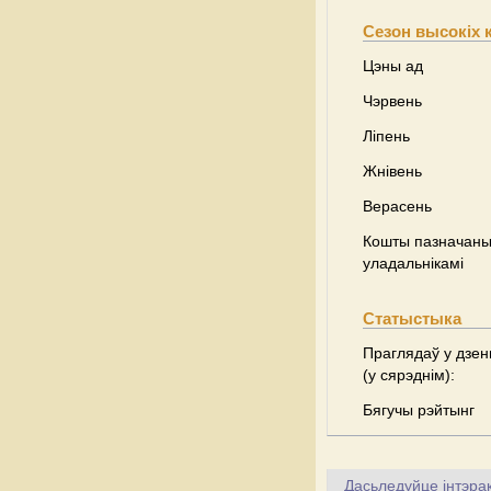
Сезон высокіх 
Цэны ад
Чэрвень
Ліпень
Жнівень
Верасень
Кошты пазначаны 
уладальнікамі
Статыстыка
Праглядаў у дзен
(у сярэднім):
Бягучы рэйтынг
Дасьледуйце інтэрак