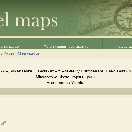
ны на карце
Фота гасцініц і рэстаранаў
Пошук гас
/
Крым
/
Мікалаеўка
ны», Мікалаеўка. Пансіянат «У Алены» ў Николаевке. Пансіянат «
Мікалаеўка. Фота, карты, цэны.
Hotel maps / Украіна
ны"