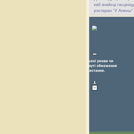
каб знайсці гасціні
рэстаран "У Алены".