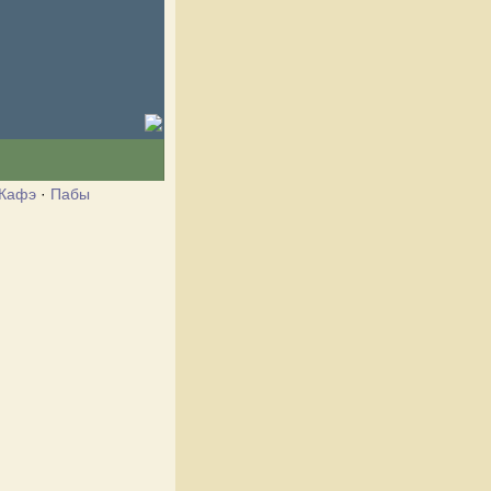
Кафэ
·
Пабы