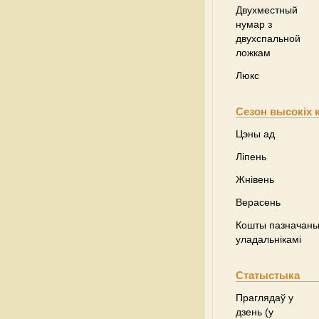
Двухместный
нумар з
двухспальной
ложкам
Люкс
Сезон высокіх 
Цэны ад
Ліпень
Жнівень
Верасень
Кошты пазначаны 
уладальнікамі
Статыстыка
Праглядаў у
дзень (у