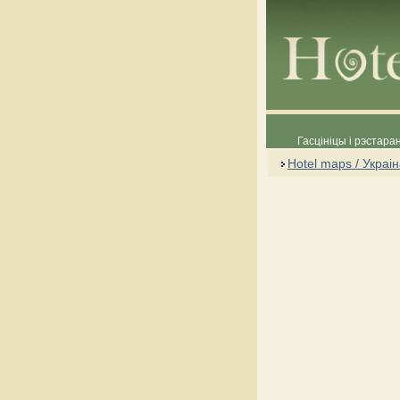
Гасцініцы і рэстара
Hotel maps / Украі