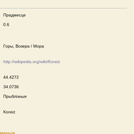
Прадмесце
0.6
Горы, Возера / Мора
http://wikipedia.org/wiki/Koreiz
44.4272
34.0736
Прыблізныя
Koreiz
рмацыя