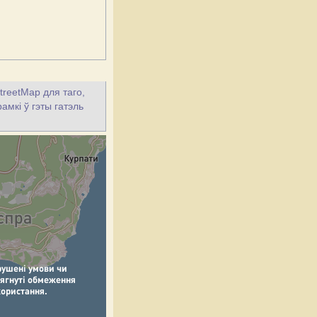
treetMap для таго,
амкі ў гэты гатэль