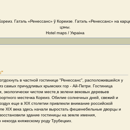
Кореиз. Гатэль «Ренесcанс» ў Кореизе. Гатэль «Ренесcанс» на карце
цэны.
Hotel maps / Украіна
с"
тдохнуть в частной гостинице "Ренессанс", расположившейся у
з самых причудливых крымских гор - Ай-Петри. Гостиница
м, экологически чистом месте,в зелени вековых деревьев
рортного местечка Кореиз. Обилие солнечных дней, свежий и
оздух еще в XIX столетии привлекли внимание российской
але XIX века здесь начали выростать фешенебельные дворцы и
восстановили здание гостиницы на земле имения,
 некогда княжескому роду Трубецких.