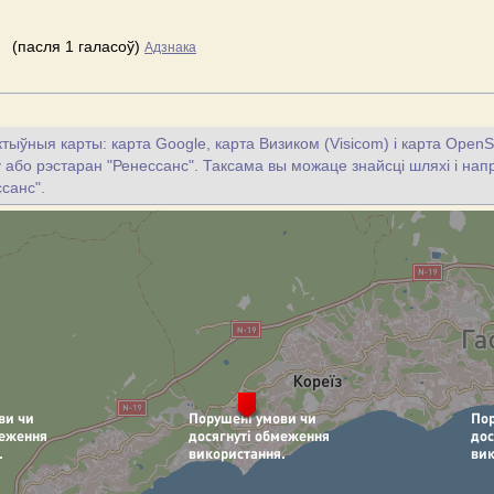
(пасля 1 галасоў)
Адзнака
тыўныя карты: карта Google, карта Визиком (Visicom) і карта OpenS
цу або рэстаран "Ренесcанс". Таксама вы можаце знайсці шляхі і напр
cанс".