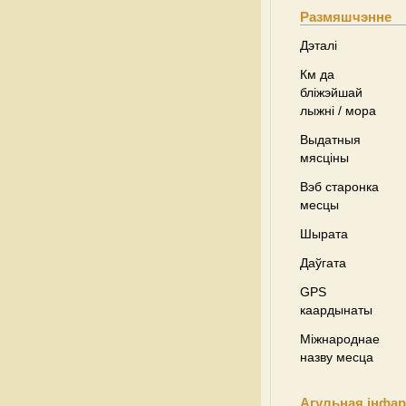
Размяшчэнне
Дэталі
Км да
бліжэйшай
лыжні / мора
Выдатныя
мясціны
Вэб старонка
месцы
Шырата
Даўгата
GPS
каардынаты
Міжнароднае
назву месца
Агульная інфа