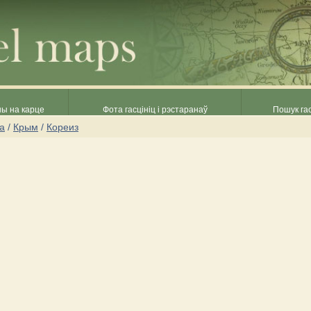
ны на карце
Фота гасцініц і рэстаранаў
Пошук гас
на
/
Крым
/
Кореиз