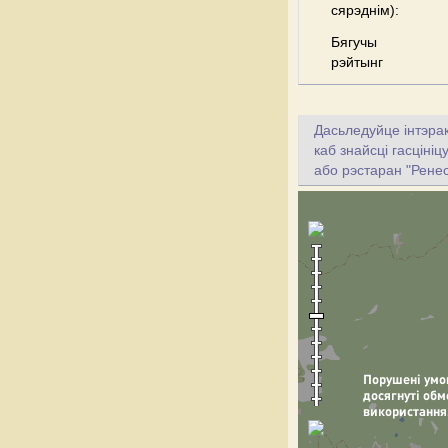
сярэднім):
Бягучы
рэйтынг
Дасьледуйце інтэрак
каб знайсці гасціні
або рэстаран "Ренес