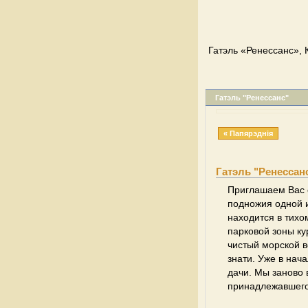
Гатэль «Ренесcанс», 
Гатэль "Ренесcанс"
« Папярэднія
Гатэль "Ренесcан
Приглашаем Вас о
подножия одной и
находится в тихо
парковой зоны ку
чистый морской в
знати. Уже в нач
дачи. Мы заново 
принадлежавшего