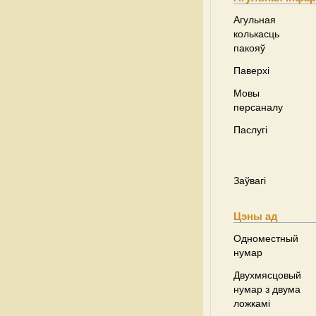
Агульная
колькасць
пакояў
Паверхі
Мовы
персаналу
Паслугі
Заўвагі
Цэны ад
Одноместный
нумар
Двухмясцовый
нумар з двума
ложкамі