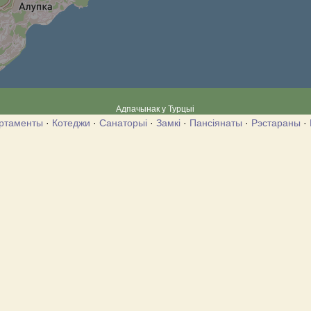
Адпачынак у Турцыі
ртаменты
·
Котеджи
·
Санаторыі
·
Замкі
·
Пансіянаты
·
Рэстараны
·