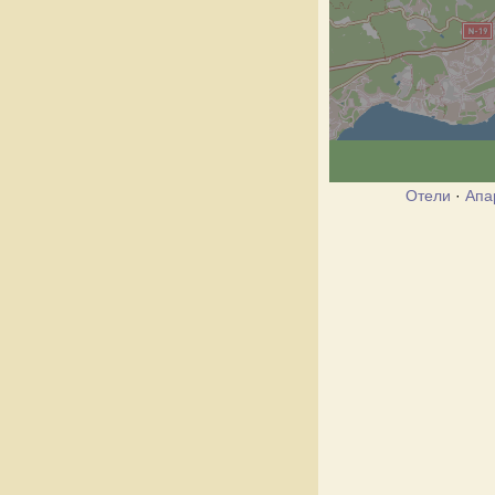
Отели
·
Апа