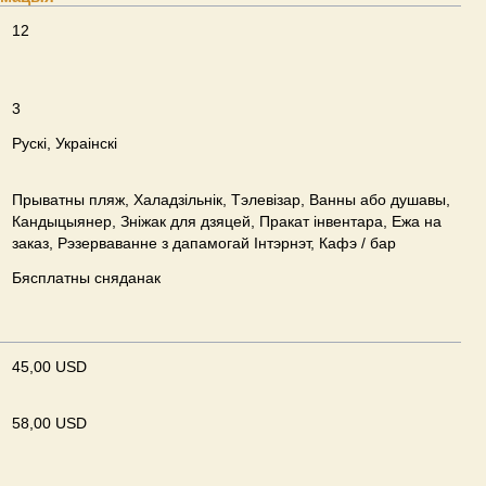
12
3
Рускі, Украінскі
Прыватны пляж, Халадзільнік, Тэлевізар, Ванны або душавы,
Кандыцыянер, Зніжак для дзяцей, Пракат інвентара, Ежа на
заказ, Рэзерваванне з дапамогай Інтэрнэт, Кафэ / бар
Бясплатны сняданак
45,00 USD
58,00 USD