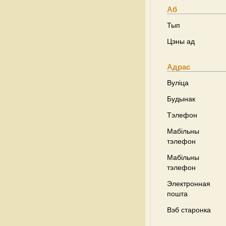
Аб
Тып
Цэны ад
Адрас
Вуліца
Будынак
Тэлефон
Мабільны
тэлефон
Мабільны
тэлефон
Электронная
пошта
Вэб старонка