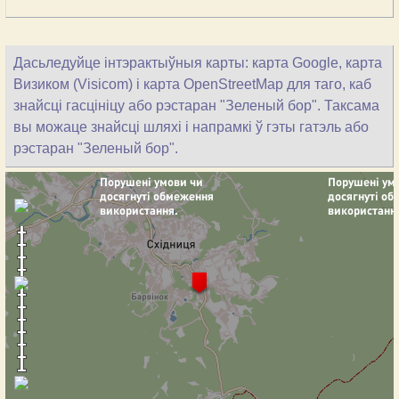
Дасьледуйце інтэрактыўныя карты: карта Google, карта
Визиком (Visicom) і карта OpenStreetMap для таго, каб
знайсці гасцініцу або рэстаран "Зеленый бор". Таксама
вы можаце знайсці шляхі і напрамкі ў гэты гатэль або
рэстаран "Зеленый бор".