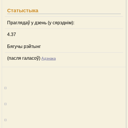
Статыстыка
Праглядаў у дзень (у сярэднім):
4.37
Бягучы рэйтынг
(пасля галасоў)
Адзнака