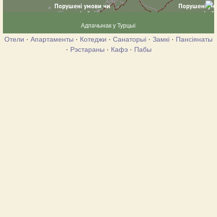
Адпачынак у Турцыі
Отели
·
Апартаменты
·
Котеджи
·
Санаторыі
·
Замкі
·
Пансіянаты
·
Рэстараны
·
Кафэ
·
Пабы