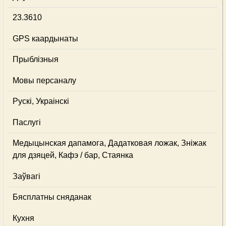
23.3610
GPS каардынаты
Прыблізныя
Мовы персаналу
Рускі, Украінскі
Паслугі
Медыцынская дапамога, Дадатковая ложак, Зніжак
для дзяцей, Кафэ / бар, Стаянка
Заўвагі
Бясплатны сняданак
Кухня