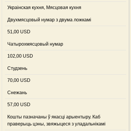
Украінская кухня, Мясцовая кухня
Двухмясцовый нумар з двума ложкамі
51,00 USD
Чатырохмясцовый нумар
102,00 USD
Студзень
70,00 USD
Снежань
57,00 USD
Кошты пазначаны ў якасці арыентыру. Каб
праверыць цэны, звяжыцеся з уладальнікамі