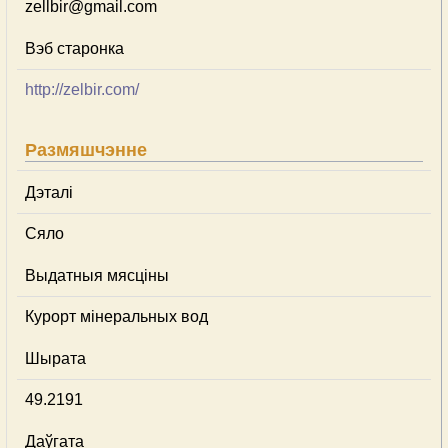
zellbir@gmail.com
Вэб старонка
http://zelbir.com/
Размяшчэнне
Дэталі
Сяло
Выдатныя мясціны
Курорт мінеральных вод
Шырата
49.2191
Даўгата