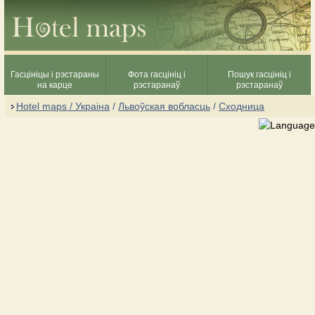
Гасцініцы і рэстараны
Фота гасцініц і
Пошук гасцініц і
на карце
рэстаранаў
рэстаранаў
Hotel maps / Украіна
/
Львоўская вобласць
/
Сходница