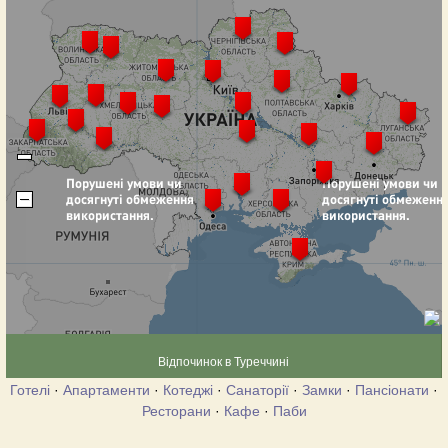
Відпочинок в Туреччині
Готелі
·
Апартаменти
·
Котеджі
·
Санаторії
·
Замки
·
Пансіонати
·
Ресторани
·
Кафе
·
Паби