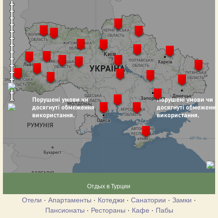
Отдых в Турции
Отели
·
Апартаменты
·
Котеджи
·
Санатории
·
Замки
·
Пансионаты
·
Рестораны
·
Кафе
·
Пабы