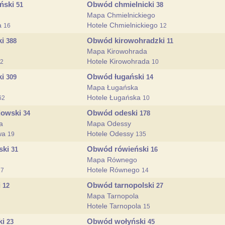
ński
Obwód chmielnicki
51
38
Mapa Chmielnickiego
a
Hotele Chmielnickiego
16
12
ki
Obwód kirowohradzki
388
11
Mapa Kirowohrada
Hotele Kirowohrada
2
10
ki
Obwód ługański
309
14
Mapa Ługańska
Hotele Ługańska
62
10
jowski
Obwód odeski
34
178
a
Mapa Odessy
ówa
Hotele Odessy
19
135
ski
Obwód rówieński
31
16
Mapa Równego
Hotele Równego
17
14
i
Obwód tarnopolski
12
27
Mapa Tarnopola
Hotele Tarnopola
15
ki
Obwód wołyński
23
45