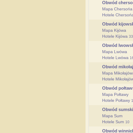
Obwód cherso
Mapa Chersońa
Hotele Chersoń
Obwód kijows
Mapa Kijówa
Hotele Kijówa
33
Obwód lwows
Mapa Lwówa
Hotele Lwówa
1
Obwód mikoła
Mapa Mikołajów
Hotele Mikołaj
Obwód połtaw
Mapa Połtawy
Hotele Połtawy
Obwód sumsk
Mapa Sum
Hotele Sum
10
Obwód winnic