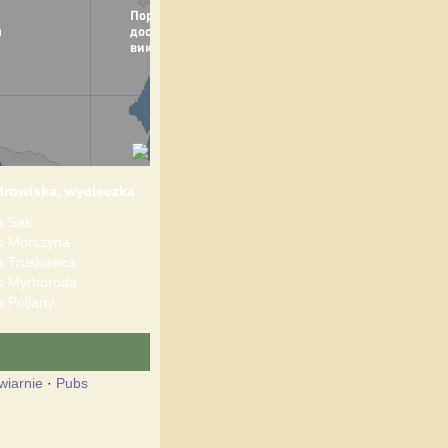
drowiska, wycieczka
 Sak
 Morszyna
 Truskawca
 Myrhoroda
 Poljany
wiarnie
·
Pubs