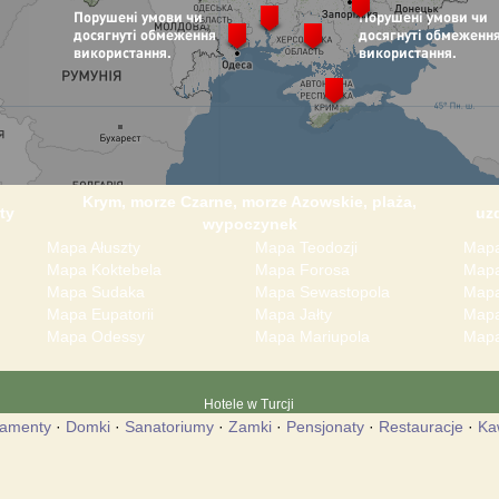
Krym, morze Czarne, morze Azowskie, plaża,
ty
uz
wypoczynek
Mapa Ałuszty
Mapa Teodozji
Mapa
Mapa Koktebela
Mapa Forosa
Mapa
Mapa Sudaka
Mapa Sewastopola
Mapa
Mapa Eupatorii
Mapa Jałty
Mapa
Mapa Odessy
Mapa Mariupola
Mapa
Hotele w Turcji
tamenty
·
Domki
·
Sanatoriumy
·
Zamki
·
Pensjonaty
·
Restauracje
·
Ka