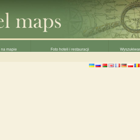
e na mapie
Foto hoteli i restauracji
Wyszukiwani