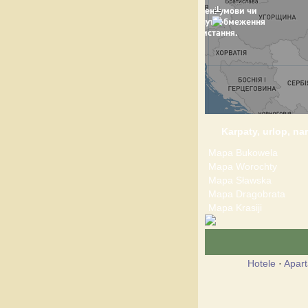
Karpaty, urlop, nar
Mapa Bukowela
Mapa Worochty
Mapa Sławska
Mapa Dragobrata
Mapa Krasiji
Hotele
·
Apar