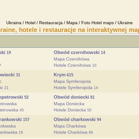
Ukraina / Hotel / Restauracja / Mapa / Foto Hotel maps / Ukraine
raine, hotele i restauracje na interaktywnej ma
ski
Obwód czernihowski
19
14
Mapa Czernihówa
Hotele Czernihówa
7
10
owiecki
Krym
31
615
c
Mapa Symferopola
wic
Hotele Symferopola
21
14
opetrowski
Obwód doniecki
52
81
etrowska
Mapa Doniecka
pietrowska
Hotele Doniecka
45
50
rankowski
Obwód charkowski
157
94
nkiwska
Mapa Charkówa
rankiwska
Hotele Charkówa
19
86