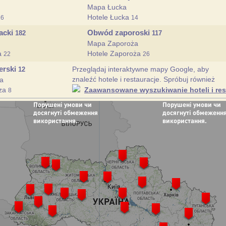
Mapa Łucka
Hotele Łucka
16
14
acki
Obwód zaporoski
182
117
Mapa Zaporoża
a
Hotele Zaporoża
22
26
erski
Przeglądaj interaktywne mapy Google, aby
12
znaleźć hotele i restauracje. Spróbuj również
a
rza
Zaawansowane wyszukiwanie hoteli i rest
8